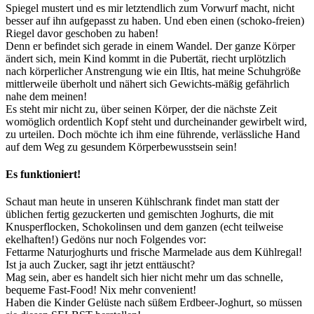
Spiegel mustert und es mir letztendlich zum Vorwurf macht, nicht
besser auf ihn aufgepasst zu haben. Und eben einen (schoko-freien)
Riegel davor geschoben zu haben!
Denn er befindet sich gerade in einem Wandel. Der ganze Körper
ändert sich, mein Kind kommt in die Pubertät, riecht urplötzlich
nach körperlicher Anstrengung wie ein Iltis, hat meine Schuhgröße
mittlerweile überholt und nähert sich Gewichts-mäßig gefährlich
nahe dem meinen!
Es steht mir nicht zu, über seinen Körper, der die nächste Zeit
womöglich ordentlich Kopf steht und durcheinander gewirbelt wird,
zu urteilen. Doch möchte ich ihm eine führende, verlässliche Hand
auf dem Weg zu gesundem Körperbewusstsein sein!
Es funktioniert!
Schaut man heute in unseren Kühlschrank findet man statt der
üblichen fertig gezuckerten und gemischten Joghurts, die mit
Knusperflocken, Schokolinsen und dem ganzen (echt teilweise
ekelhaften!) Gedöns nur noch Folgendes vor:
Fettarme Naturjoghurts und frische Marmelade aus dem Kühlregal!
Ist ja auch Zucker, sagt ihr jetzt enttäuscht?
Mag sein, aber es handelt sich hier nicht mehr um das schnelle,
bequeme Fast-Food! Nix mehr convenient!
Haben die Kinder Gelüste nach süßem Erdbeer-Joghurt, so müssen