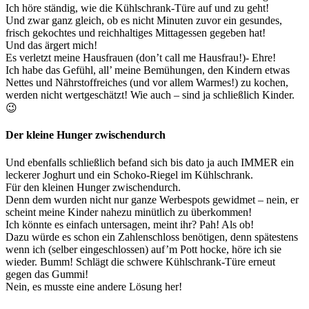
Ich höre ständig, wie die Kühlschrank-Türe auf und zu geht!
Und zwar ganz gleich, ob es nicht Minuten zuvor ein gesundes,
frisch gekochtes und reichhaltiges Mittagessen gegeben hat!
Und das ärgert mich!
Es verletzt meine Hausfrauen (don’t call me Hausfrau!)- Ehre!
Ich habe das Gefühl, all’ meine Bemühungen, den Kindern etwas
Nettes und Nährstoffreiches (und vor allem Warmes!) zu kochen,
werden nicht wertgeschätzt! Wie auch – sind ja schließlich Kinder.
😉
Der kleine Hunger zwischendurch
Und ebenfalls schließlich befand sich bis dato ja auch IMMER ein
leckerer Joghurt und ein Schoko-Riegel im Kühlschrank.
Für den kleinen Hunger zwischendurch.
Denn dem wurden nicht nur ganze Werbespots gewidmet – nein, er
scheint meine Kinder nahezu minütlich zu überkommen!
Ich könnte es einfach untersagen, meint ihr? Pah! Als ob!
Dazu würde es schon ein Zahlenschloss benötigen, denn spätestens
wenn ich (selber eingeschlossen) auf’m Pott hocke, höre ich sie
wieder. Bumm! Schlägt die schwere Kühlschrank-Türe erneut
gegen das Gummi!
Nein, es musste eine andere Lösung her!