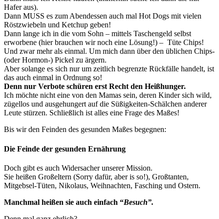
Hafer aus).
Dann MUSS es zum Abendessen auch mal Hot Dogs mit vielen
Röstzwiebeln und Ketchup geben!
Dann lange ich in die vom Sohn – mittels Taschengeld selbst
erworbene (hier brauchen wir noch eine Lösung!) – Tüte Chips!
Und zwar mehr als einmal. Um mich dann über den üblichen Chips-
(oder Hormon-) Pickel zu ärgern.
Aber solange es sich nur um zeitlich begrenzte Rückfälle handelt, ist
das auch einmal in Ordnung so!
Denn nur Verbote schüren erst Recht den Heißhunger.
Ich möchte nicht eine von den Mamas sein, deren Kinder sich wild,
zügellos und ausgehungert auf die Süßigkeiten-Schälchen anderer
Leute stürzen. Schließlich ist alles eine Frage des Maßes!
Bis wir den Feinden des gesunden Maßes begegnen:
Die Feinde der gesunden Ernährung
Doch gibt es auch Widersacher unserer Mission.
Sie heißen Großeltern (Sorry dafür, aber is so!), Großtanten,
Mitgebsel-Tüten, Nikolaus, Weihnachten, Fasching und Ostern.
Manchmal heißen sie auch einfach “
Besuch”.
Denn mal ganz ehrlich?