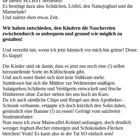
sie diesen SELBST herstellen!
Es benötigt dazu also Schälchen, Löffel, den Naturjoghurt und die
Marmelade!
Und zuletzt eben etwas Zeit.
Wir haben entschieden, den Kindern die Naschereien
zwischendurch so unbequem und gesund wie möglich zu
gestalten!
Und verzeiht mir, wenn ich jetzt hämisch vor mich hin grinse! Denn:
Es klappt!
Die Kinder sind ok damit, dass es jetzt nur noch eine (!) selbst
herzustellende Sorte im Kühlschrank gibt.
Und auch sonst findet sich dort kein Süßkram mehr.
Stattdessen hat sich die Mittlere zur Weltmeister-mäßigen
Salatgurken-Schälerin und Vertilgerin entwickelt und frische
Himbeeren ohne Zucker stehen bei uns hoch im Kurs.
Da ich auch sämtliche Chips und Riegel aus dem Apotheker-
Schrank verbannte, ertappte ich doch kürzlich den Sohn dabei,
genüsslich eine Banane (!) zu essen! Gefolgt vom salzfreien
Studentenfutter.
Nun muss ich zwar Maiswaffel-Krümel aufsaugen, doch deutlich
weniger Joghurt-Becher entsorgen und Schokoladen-Flecken
bleichen! Yeah! Es kann also in der Tat SO einfach sein!