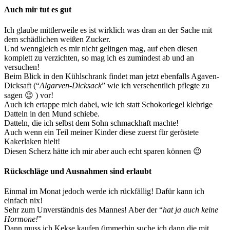
Auch mir tut es gut
Ich glaube mittlerweile es ist wirklich was dran an der Sache mit
dem schädlichen weißen Zucker.
Und wenngleich es mir nicht gelingen mag, auf eben diesen
komplett zu verzichten, so mag ich es zumindest ab und an
versuchen!
Beim Blick in den Kühlschrank findet man jetzt ebenfalls Agaven-
Dicksaft (“
Algarven-Dicksack
” wie ich versehentlich pflegte zu
sagen 😉 ) vor!
Auch ich ertappe mich dabei, wie ich statt Schokoriegel klebrige
Datteln in den Mund schiebe.
Datteln, die ich selbst dem Sohn schmackhaft machte!
Auch wenn ein Teil meiner Kinder diese zuerst für geröstete
Kakerlaken hielt!
Diesen Scherz hätte ich mir aber auch echt sparen können 😉
Rückschläge und Ausnahmen sind erlaubt
Einmal im Monat jedoch werde ich rückfällig! Dafür kann ich
einfach nix!
Sehr zum Unverständnis des Mannes! Aber der “
hat ja auch keine
Hormone!
”
Dann muss ich Kekse kaufen (immerhin suche ich dann die mit