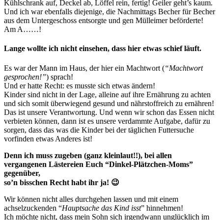
Kühlschrank auf, Deckel ab, Löffel rein, fertig! Geiler geht’s kaum.
Und ich war ebenfalls diejenige, die Nachmittags Becher für Becher
aus dem Untergeschoss entsorgte und gen Mülleimer beförderte!
Am A……!
Lange wollte ich nicht einsehen, dass hier etwas schief läuft.
Es war der Mann im Haus, der hier ein Machtwort (
“Machtwort
gesprochen!”
) sprach!
Und er hatte Recht: es musste sich etwas ändern!
Kinder sind nicht in der Lage, alleine auf ihre Ernährung zu achten
und sich somit überwiegend gesund und nährstoffreich zu ernähren!
Das ist unsere Verantwortung. Und wenn wir schon das Essen nicht
verbieten können, dann ist es unsere verdammte Aufgabe, dafür zu
sorgen, dass das was die Kinder bei der täglichen Futtersuche
vorfinden etwas Anderes ist!
Denn ich muss zugeben (ganz kleinlaut!!), bei allen
vergangenen Lästereien Euch “Dinkel-Plätzchen-Moms”
gegenüber,
so’n bisschen Recht habt ihr ja! 😉
Wir können nicht alles durchgehen lassen und mit einem
achselzuckenden “
Hauptsache das Kind isst
” hinnehmen!
Ich möchte nicht, dass mein Sohn sich irgendwann unglücklich im