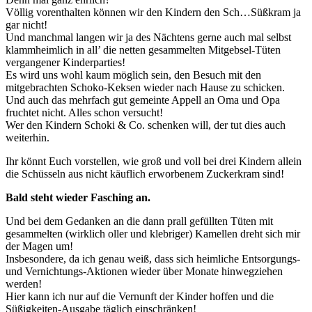
Völlig vorenthalten können wir den Kindern den Sch…Süßkram ja
gar nicht!
Und manchmal langen wir ja des Nächtens gerne auch mal selbst
klammheimlich in all’ die netten gesammelten Mitgebsel-Tüten
vergangener Kinderparties!
Es wird uns wohl kaum möglich sein, den Besuch mit den
mitgebrachten Schoko-Keksen wieder nach Hause zu schicken.
Und auch das mehrfach gut gemeinte Appell an Oma und Opa
fruchtet nicht. Alles schon versucht!
Wer den Kindern Schoki & Co. schenken will, der tut dies auch
weiterhin.
Ihr könnt Euch vorstellen, wie groß und voll bei drei Kindern allein
die Schüsseln aus nicht käuflich erworbenem Zuckerkram sind!
Bald steht wieder Fasching an.
Und bei dem Gedanken an die dann prall gefüllten Tüten mit
gesammelten (wirklich oller und klebriger) Kamellen dreht sich mir
der Magen um!
Insbesondere, da ich genau weiß, dass sich heimliche Entsorgungs-
und Vernichtungs-Aktionen wieder über Monate hinwegziehen
werden!
Hier kann ich nur auf die Vernunft der Kinder hoffen und die
Süßigkeiten-Ausgabe täglich einschränken!