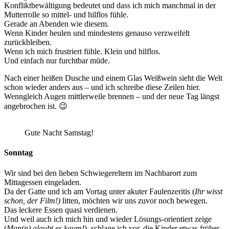
Konfliktbewältigung bedeutet und dass ich mich manchmal in der
Mutterrolle so mittel- und hilflos fühle.
Gerade an Abenden wie diesem.
Wenn Kinder heulen und mindestens genauso verzweifelt
zurückbleiben.
Wenn ich mich frustriert fühle. Klein und hilflos.
Und einfach nur furchtbar müde.
Nach einer heißen Dusche und einem Glas Weißwein sieht die Welt
schon wieder anders aus – und ich schreibe diese Zeilen hier.
Wenngleich Augen mittlerweile brennen – und der neue Tag längst
angebrochen ist. 😉
Gute Nacht Samstag!
Sonntag
Wir sind bei den lieben Schwiegereltern im Nachbarort zum
Mittagessen eingeladen.
Da der Gatte und ich am Vortag unter akuter Faulenzeritis (
Ihr wisst
schon, der Film!)
litten, möchten wir uns zuvor noch bewegen.
Das leckere Essen quasi verdienen.
Und weil auch ich mich hin und wieder Lösungs-orientiert zeige
(
Man(n) glaubt es kaum!
), schlage ich vor, die Kinder etwas früher