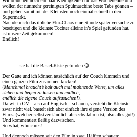
Wir brauchen noch ein paar Kleinigkeiten für das Wochenende und
wollen der nunmehr gereinigten Spülmaschine beste Tabs gönnen –
und gehen somit mit der Kleinsten noch einmal schnell in den
Supermarkt.
Nachdem ich das übliche Flur-Chaos eine Stunde später versuche zu
beseitigen und die kleinste Tochter alleine in’s Spiel gefunden hat,
ist unsere Zeit gekommen!
Endlich!
…sie hat die Bastel-Kiste gefunden 😉
Der Gatte und ich können tatsächlich auf der Couch lümmeln und
einen ganzen Film zusammen kucken!
(
Manchmal braucht’s halt auch mal mahnende Worte, um alles
stehen und liegen zu lassen und endlich,
endlich die eigene Couch aufzusuchen!).
Da wir in OV – also auf Englisch – schauen, versteht die Kleinste
zwar nicht viel, bastelt sich aber einfach ihre eigene Version des
Films. (welcher selbstverständlich ab sechs Jahren ist, also alles gut!)
Und kommentiert fleißig dazwischen.
So what, who cares!
Und dennoch müssen wir den Film in zwei Hälften schauen: