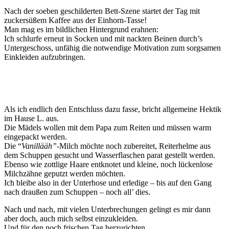
Nach der soeben geschilderten Bett-Szene startet der Tag mit
zuckersüßem Kaffee aus der Einhorn-Tasse!
Man mag es im bildlichen Hintergrund erahnen:
Ich schlurfe erneut in Socken und mit nackten Beinen durch’s
Untergeschoss, unfähig die notwendige Motivation zum sorgsamen
Einkleiden aufzubringen.
Als ich endlich den Entschluss dazu fasse, bricht allgemeine Hektik
im Hause L. aus.
Die Mädels wollen mit dem Papa zum Reiten und müssen warm
eingepackt werden.
Die “
Vanillääh”
-Milch möchte noch zubereitet, Reiterhelme aus
dem Schuppen gesucht und Wasserflaschen parat gestellt werden.
Ebenso wie zottlige Haare entknotet und kleine, noch lückenlose
Milchzähne geputzt werden möchten.
Ich bleibe also in der Unterhose und erledige – bis auf den Gang
nach draußen zum Schuppen – noch all’ dies.
Nach und nach, mit vielen Unterbrechungen gelingt es mir dann
aber doch, auch mich selbst einzukleiden.
Und für den noch frischen Tag herzurichten.