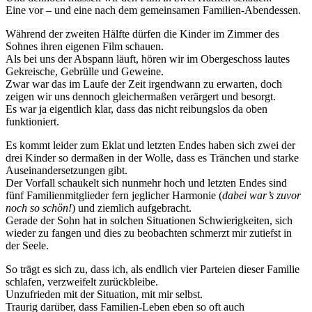
Eine vor – und eine nach dem gemeinsamen Familien-Abendessen.
Während der zweiten Hälfte dürfen die Kinder im Zimmer des
Sohnes ihren eigenen Film schauen.
Als bei uns der Abspann läuft, hören wir im Obergeschoss lautes
Gekreische, Gebrülle und Geweine.
Zwar war das im Laufe der Zeit irgendwann zu erwarten, doch
zeigen wir uns dennoch gleichermaßen verärgert und besorgt.
Es war ja eigentlich klar, dass das nicht reibungslos da oben
funktioniert.
Es kommt leider zum Eklat und letzten Endes haben sich zwei der
drei Kinder so dermaßen in der Wolle, dass es Tränchen und starke
Auseinandersetzungen gibt.
Der Vorfall schaukelt sich nunmehr hoch und letzten Endes sind
fünf Familienmitglieder fern jeglicher Harmonie (
dabei war’s zuvor
noch so schön!
) und ziemlich aufgebracht.
Gerade der Sohn hat in solchen Situationen Schwierigkeiten, sich
wieder zu fangen und dies zu beobachten schmerzt mir zutiefst in
der Seele.
So trägt es sich zu, dass ich, als endlich vier Parteien dieser Familie
schlafen, verzweifelt zurückbleibe.
Unzufrieden mit der Situation, mit mir selbst.
Traurig darüber, dass Familien-Leben eben so oft auch