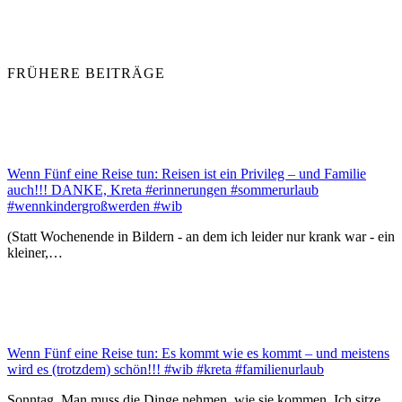
FRÜHERE BEITRÄGE
Wenn Fünf eine Reise tun: Reisen ist ein Privileg – und Familie
auch!!! DANKE, Kreta #erinnerungen #sommerurlaub
#wennkindergroßwerden #wib
(Statt Wochenende in Bildern - an dem ich leider nur krank war - ein
kleiner,…
Wenn Fünf eine Reise tun: Es kommt wie es kommt – und meistens
wird es (trotzdem) schön!!! #wib #kreta #familienurlaub
Sonntag. Man muss die Dinge nehmen, wie sie kommen. Ich sitze