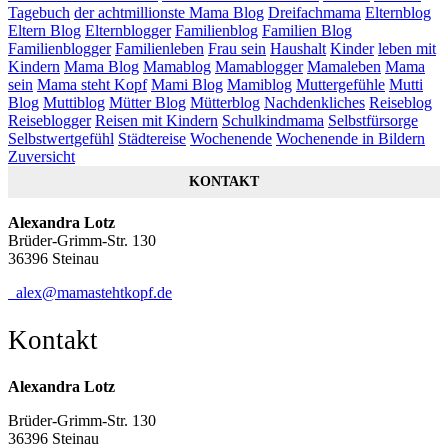
Tagebuch
der achtmillionste Mama Blog
Dreifachmama
Elternblog
Eltern Blog
Elternblogger
Familienblog
Familien Blog
Familienblogger
Familienleben
Frau sein
Haushalt
Kinder
leben mit
Kindern
Mama Blog
Mamablog
Mamablogger
Mamaleben
Mama
sein
Mama steht Kopf
Mami Blog
Mamiblog
Muttergefühle
Mutti
Blog
Muttiblog
Mütter Blog
Mütterblog
Nachdenkliches
Reiseblog
Reiseblogger
Reisen mit Kindern
Schulkindmama
Selbstfürsorge
Selbstwertgefühl
Städtereise
Wochenende
Wochenende in Bildern
Zuversicht
KONTAKT
Alexandra Lotz
Brüder-Grimm-Str. 130
36396 Steinau
alex@mamastehtkopf.de
Kontakt
Alexandra Lotz
Brüder-Grimm-Str. 130
36396 Steinau