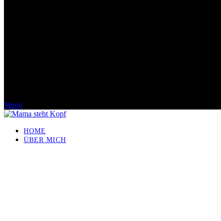
Menü
HOME
ÜBER MICH