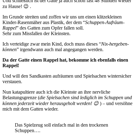
Und schließlich ist der Gatte ja auch schon fast 48 Stunden wieder
zu Hause! 😉 .
Im Grunde streiten und zoffen wir uns um einen klitzekleinen
Kinder-Rasenmäher aus Plastik, der dem “
Schuppen-Aufräum-
Rappel
” des Gatten zum Opfer fallen soll.
Sehr zum Missfallen der Kleinsten.
Ich verteidige zwar mein Kind, doch muss dieses “
Nix-hergeben-
können
” irgendwann auch mal angegangen werden.
Da der Gatte einen Rappel hat, bekomme ich ebenfalls einen
Rappel!
Und will den Sandkasten aufräumen und Spielsachen wintersicher
verstauen.
Nun katapultiere auch ich die Kleinste an ihre nervliche
Belastungsgrenze (
die Spielsachen sind lediglich im Schuppen und
können jederzeit wieder herausgeholt werden! 😉
) – und versöhne
mich mit dem Gatten wieder.
Das Spielzeug soll einfach mal in den trockenen
Schuppen….