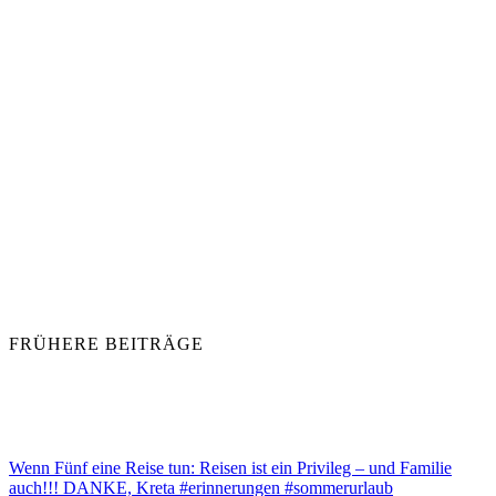
FRÜHERE BEITRÄGE
Wenn Fünf eine Reise tun: Reisen ist ein Privileg – und Familie
auch!!! DANKE, Kreta #erinnerungen #sommerurlaub