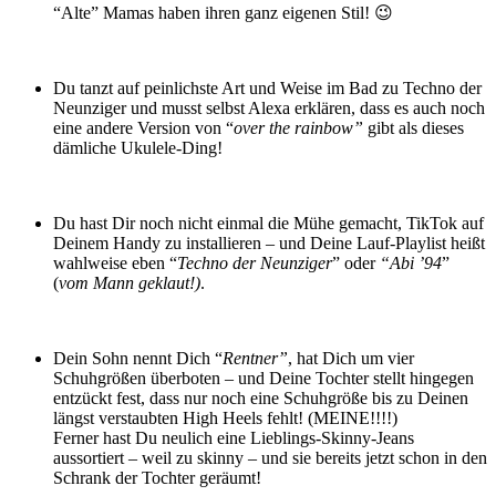
“Alte” Mamas haben ihren ganz eigenen Stil! 😉
Du tanzt auf peinlichste Art und Weise im Bad zu Techno der
Neunziger und musst selbst Alexa erklären, dass es auch noch
eine andere Version von “
over the rainbow”
gibt als dieses
dämliche Ukulele-Ding!
Du hast Dir noch nicht einmal die Mühe gemacht, TikTok auf
Deinem Handy zu installieren – und Deine Lauf-Playlist heißt
wahlweise eben “
Techno der Neunziger
” oder
“Abi ’94
”
(
vom Mann geklaut!)
.
Dein Sohn nennt Dich “
Rentner”
, hat Dich um vier
Schuhgrößen überboten – und Deine Tochter stellt hingegen
entzückt fest, dass nur noch eine Schuhgröße bis zu Deinen
längst verstaubten High Heels fehlt! (MEINE!!!!)
Ferner hast Du neulich eine Lieblings-Skinny-Jeans
aussortiert – weil zu skinny – und sie bereits jetzt schon in den
Schrank der Tochter geräumt!