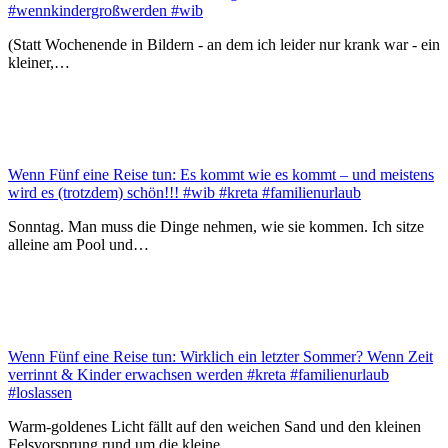
#wennkindergroßwerden #wib
(Statt Wochenende in Bildern - an dem ich leider nur krank war - ein
kleiner,…
Wenn Fünf eine Reise tun: Es kommt wie es kommt – und meistens
wird es (trotzdem) schön!!! #wib #kreta #familienurlaub
Sonntag. Man muss die Dinge nehmen, wie sie kommen. Ich sitze
alleine am Pool und…
Wenn Fünf eine Reise tun: Wirklich ein letzter Sommer? Wenn Zeit
verrinnt & Kinder erwachsen werden #kreta #familienurlaub
#loslassen
Warm-goldenes Licht fällt auf den weichen Sand und den kleinen
Felsvorsprung rund um die kleine…