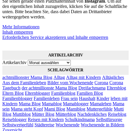
Sie sehen gerade einen Platzhalterinhalt von
Instagram
. Um auf
den eigentlichen Inhalt zuzugreifen, klicken Sie auf die Schaltfläche
unten. Bitte beachten Sie, dass dabei Daten an Drittanbieter
weitergegeben werden.
Mehr Informationen
Inhalt entsperren
Erforderlichen Service akzeptieren und Inhalte entsperren
ARTIKELARCHIV
Artikelarchiv
SCHLAGWÖRTER
achtmillionster Mama Blog
Alltag
Alltag mit Kindern
Alltägliches
Aus dem Familienleben
Bilder vom Wochenende
Corona
Corona
Tagebuch
der achtmillionste Mama Blog
Dreifachmama
Elternblog
Eltern Blog
Elternblogger
Familienblog
Familien Blog
Familienblogger
Familienleben
Frau sein
Haushalt
Kinder
leben mit
Kindern
Mama Blog
Mamablog
Mamablogger
Mamaleben
Mama
sein
Mama steht Kopf
Mami Blog
Mamiblog
Muttergefühle
Mutti
Blog
Muttiblog
Mütter Blog
Mütterblog
Nachdenkliches
Reiseblog
Reiseblogger
Reisen mit Kindern
Schulkindmama
Selbstfürsorge
Selbstwertgefühl
Städtereise
Wochenende
Wochenende in Bildern
Zuversicht