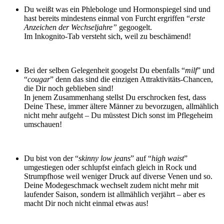
Du weißt was ein Phlebologe und Hormonspiegel sind und
hast bereits mindestens einmal von Furcht ergriffen “
erste
Anzeichen der Wechseljahre”
gegoogelt.
Im Inkognito-Tab versteht sich, weil zu beschämend!
Bei der selben Gelegenheit googelst Du ebenfalls “
milf
” und
“
cougar
” denn das sind die einzigen Attraktivitäts-Chancen,
die Dir noch geblieben sind!
In jenem Zusammenhang stellst Du erschrocken fest, dass
Deine These, immer ältere Männer zu bevorzugen, allmählich
nicht mehr aufgeht – Du müsstest Dich sonst im Pflegeheim
umschauen!
Du bist von der “
skinny low jeans
” auf “
high waist
”
umgestiegen oder schlupfst einfach gleich in Rock und
Strumpfhose weil weniger Druck auf diverse Venen und so.
Deine Modegeschmack wechselt zudem nicht mehr mit
laufender Saison, sondern ist allmählich verjährt – aber es
macht Dir noch nicht einmal etwas aus!