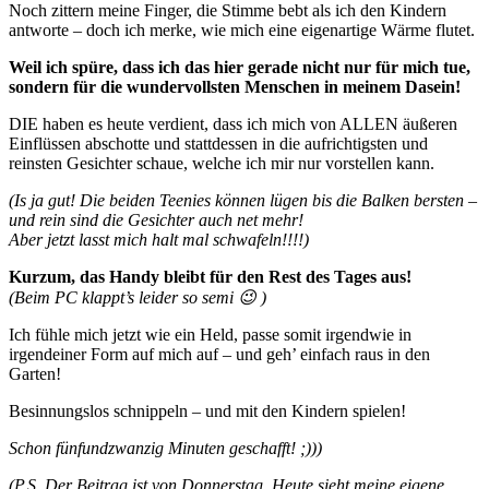
Noch zittern meine Finger, die Stimme bebt als ich den Kindern
antworte – doch ich merke, wie mich eine eigenartige Wärme flutet.
Weil ich spüre, dass ich das hier gerade nicht nur für mich tue,
sondern für die wundervollsten Menschen in meinem Dasein!
DIE haben es heute verdient, dass ich mich von ALLEN äußeren
Einflüssen abschotte und stattdessen in die aufrichtigsten und
reinsten Gesichter schaue, welche ich mir nur vorstellen kann.
(Is ja gut! Die beiden Teenies können lügen bis die Balken bersten –
und rein sind die Gesichter auch net mehr!
Aber jetzt lasst mich halt mal schwafeln!!!!)
Kurzum, das Handy bleibt für den Rest des Tages aus!
(Beim PC klappt’s leider so semi 😉 )
Ich fühle mich jetzt wie ein Held, passe somit irgendwie in
irgendeiner Form auf mich auf – und geh’ einfach raus in den
Garten!
Besinnungslos schnippeln – und mit den Kindern spielen!
Schon fünfundzwanzig Minuten geschafft! ;)))
(P.S. Der Beitrag ist von Donnerstag. Heute sieht meine eigene