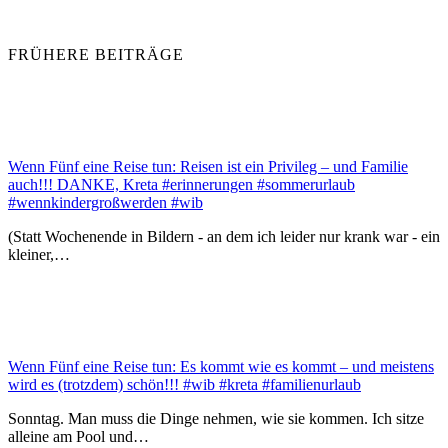
FRÜHERE BEITRÄGE
Wenn Fünf eine Reise tun: Reisen ist ein Privileg – und Familie
auch!!! DANKE, Kreta #erinnerungen #sommerurlaub
#wennkindergroßwerden #wib
(Statt Wochenende in Bildern - an dem ich leider nur krank war - ein
kleiner,…
Wenn Fünf eine Reise tun: Es kommt wie es kommt – und meistens
wird es (trotzdem) schön!!! #wib #kreta #familienurlaub
Sonntag. Man muss die Dinge nehmen, wie sie kommen. Ich sitze
alleine am Pool und…