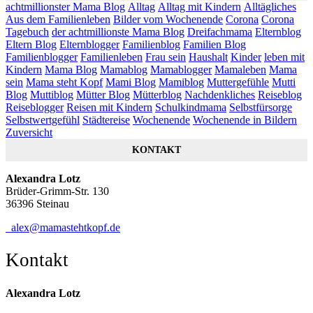
achtmillionster Mama Blog
Alltag
Alltag mit Kindern
Alltägliches
Aus dem Familienleben
Bilder vom Wochenende
Corona
Corona
Tagebuch
der achtmillionste Mama Blog
Dreifachmama
Elternblog
Eltern Blog
Elternblogger
Familienblog
Familien Blog
Familienblogger
Familienleben
Frau sein
Haushalt
Kinder
leben mit
Kindern
Mama Blog
Mamablog
Mamablogger
Mamaleben
Mama
sein
Mama steht Kopf
Mami Blog
Mamiblog
Muttergefühle
Mutti
Blog
Muttiblog
Mütter Blog
Mütterblog
Nachdenkliches
Reiseblog
Reiseblogger
Reisen mit Kindern
Schulkindmama
Selbstfürsorge
Selbstwertgefühl
Städtereise
Wochenende
Wochenende in Bildern
Zuversicht
KONTAKT
Alexandra Lotz
Brüder-Grimm-Str. 130
36396 Steinau
alex@mamastehtkopf.de
Kontakt
Alexandra Lotz