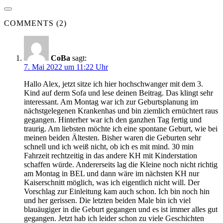
COMMENTS (2)
CoBa
sagt:
7. Mai 2022 um 11:22 Uhr
Hallo Alex, jetzt sitze ich hier hochschwanger mit dem 3.
Kind auf derm Sofa und lese deinen Beitrag. Das klingt sehr
interessant. Am Montag war ich zur Geburtsplanung im
nächstgelegenen Krankenhas und bin ziemlich ernüchtert raus
gegangen. Hinterher war ich den ganzhen Tag fertig und
traurig. Am liebsten möchte ich eine spontane Geburt, wie bei
meinen beiden Ältesten. Bisher waren die Geburten sehr
schnell und ich weiß nicht, ob ich es mit mind. 30 min
Fahrzeit rechtzeitig in das andere KH mit Kinderstation
schaffen würde. Andererseits lag die Kleine noch nicht richtig
am Montag in BEL und dann wäre im nächsten KH nur
Kaiserschnitt möglich, was ich eigentlich nicht will. Der
Vorschlag zur Einleitung kam auch schon. Ich bin noch hin
und her gerissen. Die letzten beiden Male bin ich viel
blauäugiger in die Geburt gegangen und es ist immer alles gut
gegangen. Jetzt hab ich leider schon zu viele Geschichten