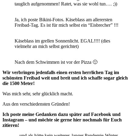
tauglich aufgenommen! Ratet, was sie wohl tun…. ;))
Ja, ich poste Bikini-Fotos. Käseblass am allerersten
Freibad-Tag. Es ist für mich selbst ein “Eisbrecher” !!!
Käseblass im grellen Sonnenlicht. EGAL!!!! (dies
vielmehr an mich selbst gerichtet)
Nach dem Schwimmen ist vor der Pizza 🙂
Wir verbringen jedenfalls einen ersten herrlichen Tag im
schönsten Freibad weit und breit und ich schaffe sogar gleich
die 1500 Meter!
Was mich sehr, sehr glücklich macht.
Aus den verschiedensten Gründen!
Ich poste meine Gedanken dazu später auf Facebook und
Instagram – und möchte sie gerne hier nochmals für Euch
zitieren!
…und als hätte kein weiterer, langer Pandemie-Winter