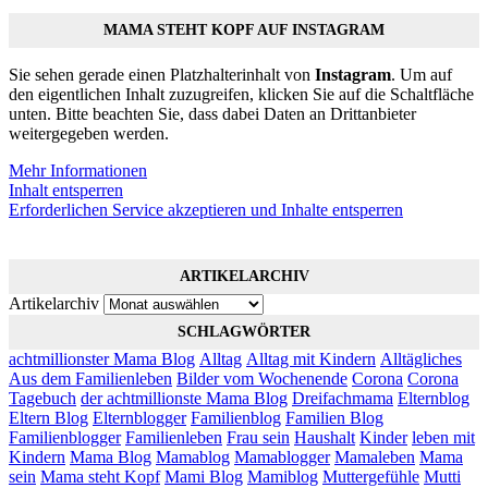
MAMA STEHT KOPF AUF INSTAGRAM
Sie sehen gerade einen Platzhalterinhalt von
Instagram
. Um auf
den eigentlichen Inhalt zuzugreifen, klicken Sie auf die Schaltfläche
unten. Bitte beachten Sie, dass dabei Daten an Drittanbieter
weitergegeben werden.
Mehr Informationen
Inhalt entsperren
Erforderlichen Service akzeptieren und Inhalte entsperren
ARTIKELARCHIV
Artikelarchiv
SCHLAGWÖRTER
achtmillionster Mama Blog
Alltag
Alltag mit Kindern
Alltägliches
Aus dem Familienleben
Bilder vom Wochenende
Corona
Corona
Tagebuch
der achtmillionste Mama Blog
Dreifachmama
Elternblog
Eltern Blog
Elternblogger
Familienblog
Familien Blog
Familienblogger
Familienleben
Frau sein
Haushalt
Kinder
leben mit
Kindern
Mama Blog
Mamablog
Mamablogger
Mamaleben
Mama
sein
Mama steht Kopf
Mami Blog
Mamiblog
Muttergefühle
Mutti