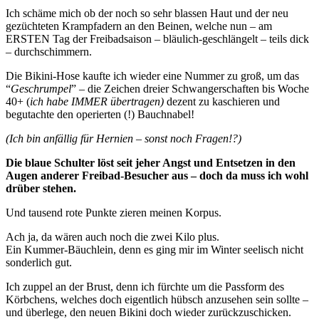
Ich schäme mich ob der noch so sehr blassen Haut und der neu
gezüchteten Krampfadern an den Beinen, welche nun – am
ERSTEN Tag der Freibadsaison – bläulich-geschlängelt – teils dick
– durchschimmern.
Die Bikini-Hose kaufte ich wieder eine Nummer zu groß, um das
“
Geschrumpel
” – die Zeichen dreier Schwangerschaften bis Woche
40+ (
ich habe IMMER übertragen)
dezent zu kaschieren und
begutachte den operierten (!) Bauchnabel!
(Ich bin anfällig für Hernien – sonst noch Fragen!?)
Die blaue Schulter löst seit jeher Angst und Entsetzen in den
Augen anderer Freibad-Besucher aus – doch da muss ich wohl
drüber stehen.
Und tausend rote Punkte zieren meinen Korpus.
Ach ja, da wären auch noch die zwei Kilo plus.
Ein Kummer-Bäuchlein, denn es ging mir im Winter seelisch nicht
sonderlich gut.
Ich zuppel an der Brust, denn ich fürchte um die Passform des
Körbchens, welches doch eigentlich hübsch anzusehen sein sollte –
und überlege, den neuen Bikini doch wieder zurückzuschicken.