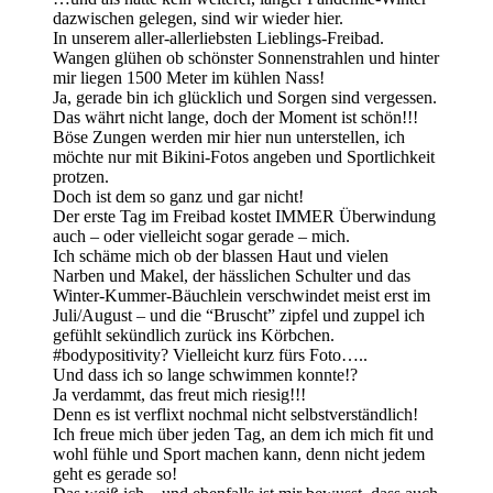
dazwischen gelegen, sind wir wieder hier.
In unserem aller-allerliebsten Lieblings-Freibad.
Wangen glühen ob schönster Sonnenstrahlen und hinter
mir liegen 1500 Meter im kühlen Nass!
Ja, gerade bin ich glücklich und Sorgen sind vergessen.
Das währt nicht lange, doch der Moment ist schön!!!
Böse Zungen werden mir hier nun unterstellen, ich
möchte nur mit Bikini-Fotos angeben und Sportlichkeit
protzen.
Doch ist dem so ganz und gar nicht!
Der erste Tag im Freibad kostet IMMER Überwindung
auch – oder vielleicht sogar gerade – mich.
Ich schäme mich ob der blassen Haut und vielen
Narben und Makel, der hässlichen Schulter und das
Winter-Kummer-Bäuchlein verschwindet meist erst im
Juli/August – und die “Bruscht” zipfel und zuppel ich
gefühlt sekündlich zurück ins Körbchen.
#bodypositivity? Vielleicht kurz fürs Foto…..
Und dass ich so lange schwimmen konnte!?
Ja verdammt, das freut mich riesig!!!
Denn es ist verflixt nochmal nicht selbstverständlich!
Ich freue mich über jeden Tag, an dem ich mich fit und
wohl fühle und Sport machen kann, denn nicht jedem
geht es gerade so!