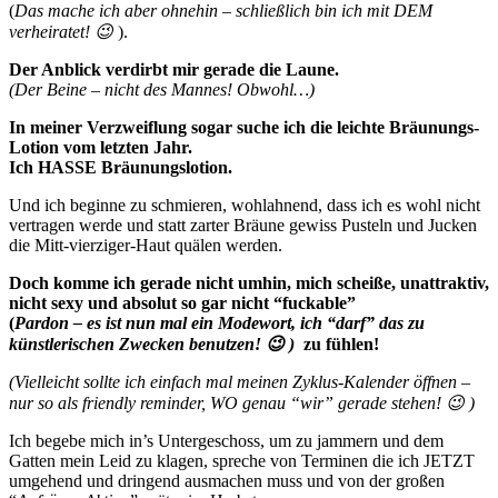
(
Das mache ich aber ohnehin – schließlich bin ich mit DEM
verheiratet! 😉
).
Der Anblick verdirbt mir gerade die Laune.
(Der Beine – nicht des Mannes! Obwohl…)
In meiner Verzweiflung sogar suche ich die leichte Bräunungs-
Lotion vom letzten Jahr.
Ich HASSE Bräunungslotion.
Und ich beginne zu schmieren, wohlahnend, dass ich es wohl nicht
vertragen werde und statt zarter Bräune gewiss Pusteln und Jucken
die Mitt-vierziger-Haut quälen werden.
Doch komme ich gerade nicht umhin, mich scheiße, unattraktiv,
nicht sexy und absolut so gar nicht “fuckable”
(
Pardon – es ist nun mal ein Modewort, ich “darf” das zu
künstlerischen Zwecken benutzen! 😉 )
zu fühlen!
(Vielleicht sollte ich einfach mal meinen Zyklus-Kalender öffnen –
nur so als friendly reminder, WO genau “wir” gerade stehen! 😉 )
Ich begebe mich in’s Untergeschoss, um zu jammern und dem
Gatten mein Leid zu klagen, spreche von Terminen die ich JETZT
umgehend und dringend ausmachen muss und von der großen