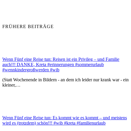
FRÜHERE BEITRÄGE
Wenn Fünf eine Reise tun: Reisen ist ein Privileg – und Familie
auch!!! DANKE, Kreta #erinnerungen #sommerurlaub
#wennkindergroßwerden #wib
(Statt Wochenende in Bildern - an dem ich leider nur krank war - ein
kleiner,…
Wenn Fünf eine Reise tun: Es kommt wie es kommt – und meistens
wird es (trotzdem) schön!!! #wib #kreta #familienurlaub