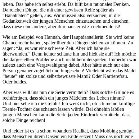
leben. Das habe ich selbst erlebt. Da hilft kein rationales Denken.
Da reichen Dinge, die mit einer gewissen Reife später als
“Banalitäten” gelten, aus. Wir müssen also versuchen, in die
Gedankenwelt der jungen Menschen einzutauchen und einsehen,
dass diese eine andere, aber durchaus ernst zu nehmende ist!
Wie am Beispiel von Hannah, der Hauptdarstellerin. Sie wird keine
Chance mehr haben, später über den Dingen stehen zu können. Zu
sagen: “Ja, es war eine schwere Zeit. Aber ich habe sie
überwunden.” Denn keiner schaute hin und hielt sie auf! Ich möchte
die dargestellten Probleme auch nicht herunterspielen. Immerhin war
zuletzt auch eine Vergewaltigung dabei. Aber hätte auch nur eine
Person genauer zugehört und hingesehen! Vielleicht wäre das Mädel
“heute” ein stolze und selbstbewusste Mami? Oder Karrierefrau.
Oder beides.
Aber was will uns nun die Serie vermitteln? Dass solche Gründe es
rechtfertigen, dass sich ein junges Mädchen das Leben nimmt?
Und hier sehe ich die Gefahr! Ich weiß nicht, ob ich meine künftige
Teenie-Tochter das schauen lassen würde. Bei ohnehin labilen
jungen Menschen kann die Serie ja den Eindruck vermitteln, dass
solche Dinge reichen!
Und leider ist es ja schon woanders Realität, dass Mobbing genügt,
dass Menschen ihrem Dasein ein Ende setzen! Muss das noch eine