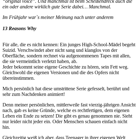
“original voice”. Und manchmal ist beim Scheißendreck auch die
ein oder andere wirklich gute Serie dabei… Manchmal.
Im Frühjahr war`s meiner Meinung nach unter anderem
13 Reasons Why
Für alle, die es nicht kennen: Ein junges High-School-Mädel begeht
Suizid. Verschwindet aber nicht sang und klanglos von der
Oberfläche, sondern rechnet via aufgenommenen Tapes mit allen,
die sie vermeintlich verletzt haben, ab.
Jeder bekommt seine eigene Geschichte zu hören, sein Fett weg.
Gleichwohl die eigenen Versionen und die des Opfers nicht
übereinstimmen.
Mich persönlich hat diese umstrittene Serie gefesselt, berührt und
sehr zum Nachdenken animiert!
Denn meiner persönlichen, mittlerweile fast vierzig-jährigen Ansicht
nach, gab es keine Gründe, welche es rechtfertigen, dem eigenen
Leben ein Ende zu setzen! Die gibt es genau genommen nie. Sieht
nur leider nicht jeder ein. Oder Menschen schauen einfach nicht
hin.
Gleichzeitig weiß ich aber, dass Teenager in ihrer eigenen Welt