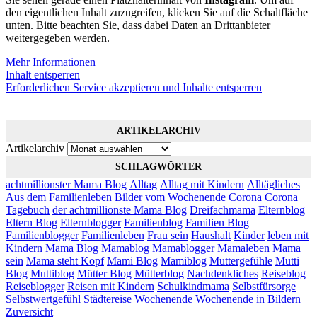
den eigentlichen Inhalt zuzugreifen, klicken Sie auf die Schaltfläche
unten. Bitte beachten Sie, dass dabei Daten an Drittanbieter
weitergegeben werden.
Mehr Informationen
Inhalt entsperren
Erforderlichen Service akzeptieren und Inhalte entsperren
ARTIKELARCHIV
Artikelarchiv
SCHLAGWÖRTER
achtmillionster Mama Blog
Alltag
Alltag mit Kindern
Alltägliches
Aus dem Familienleben
Bilder vom Wochenende
Corona
Corona
Tagebuch
der achtmillionste Mama Blog
Dreifachmama
Elternblog
Eltern Blog
Elternblogger
Familienblog
Familien Blog
Familienblogger
Familienleben
Frau sein
Haushalt
Kinder
leben mit
Kindern
Mama Blog
Mamablog
Mamablogger
Mamaleben
Mama
sein
Mama steht Kopf
Mami Blog
Mamiblog
Muttergefühle
Mutti
Blog
Muttiblog
Mütter Blog
Mütterblog
Nachdenkliches
Reiseblog
Reiseblogger
Reisen mit Kindern
Schulkindmama
Selbstfürsorge
Selbstwertgefühl
Städtereise
Wochenende
Wochenende in Bildern
Zuversicht