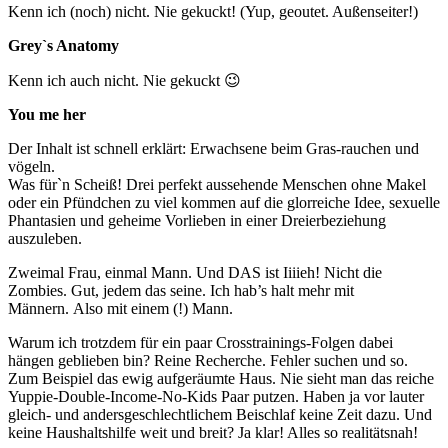
Kenn ich (noch) nicht. Nie gekuckt! (Yup, geoutet. Außenseiter!)
Grey`s Anatomy
Kenn ich auch nicht. Nie gekuckt 😉
You me her
Der Inhalt ist schnell erklärt: Erwachsene beim Gras-rauchen und
vögeln.
Was für`n Scheiß! Drei perfekt aussehende Menschen ohne Makel
oder ein Pfündchen zu viel kommen auf die glorreiche Idee, sexuelle
Phantasien und geheime Vorlieben in einer Dreierbeziehung
auszuleben.
Zweimal Frau, einmal Mann. Und DAS ist Iiiieh! Nicht die
Zombies. Gut, jedem das seine. Ich hab’s halt mehr mit
Männern. Also mit einem (!) Mann.
Warum ich trotzdem für ein paar Crosstrainings-Folgen dabei
hängen geblieben bin? Reine Recherche. Fehler suchen und so.
Zum Beispiel das ewig aufgeräumte Haus. Nie sieht man das reiche
Yuppie-Double-Income-No-Kids Paar putzen. Haben ja vor lauter
gleich- und andersgeschlechtlichem Beischlaf keine Zeit dazu. Und
keine Haushaltshilfe weit und breit? Ja klar! Alles so realitätsnah!