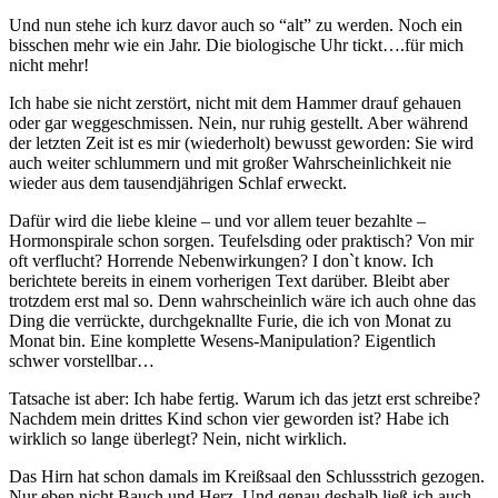
Und nun stehe ich kurz davor auch so “alt” zu werden. Noch ein
bisschen mehr wie ein Jahr. Die biologische Uhr tickt….für mich
nicht mehr!
Ich habe sie nicht zerstört, nicht mit dem Hammer drauf gehauen
oder gar weggeschmissen. Nein, nur ruhig gestellt. Aber während
der letzten Zeit ist es mir (wiederholt) bewusst geworden: Sie wird
auch weiter schlummern und mit großer Wahrscheinlichkeit nie
wieder aus dem tausendjährigen Schlaf erweckt.
Dafür wird die liebe kleine – und vor allem teuer bezahlte –
Hormonspirale schon sorgen. Teufelsding oder praktisch? Von mir
oft verflucht? Horrende Nebenwirkungen? I don`t know. Ich
berichtete bereits in einem vorherigen Text darüber. Bleibt aber
trotzdem erst mal so. Denn wahrscheinlich wäre ich auch ohne das
Ding die verrückte, durchgeknallte Furie, die ich von Monat zu
Monat bin. Eine komplette Wesens-Manipulation? Eigentlich
schwer vorstellbar…
Tatsache ist aber: Ich habe fertig. Warum ich das jetzt erst schreibe?
Nachdem mein drittes Kind schon vier geworden ist? Habe ich
wirklich so lange überlegt? Nein, nicht wirklich.
Das Hirn hat schon damals im Kreißsaal den Schlussstrich gezogen.
Nur eben nicht Bauch und Herz. Und genau deshalb ließ ich auch