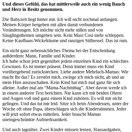
Und dieses Gefühl, das hat mittlerweile auch ein wenig Bauch
und Herz in Besitz genommen.
Die Babyzeit liegt hinter mir. Ich will nicht nochmal anfangen.
Meinen Körper hergeben mit allen damit verbundenen
Veränderungen. Ich möchte nicht mehr stillen und von
Säuglingsthemen umgeben sein. Kein Maxi Cosi mehr schleppen.
Keine Kaufhaus-Wickelräume und ranzigen Stillsessel. Das ist rum.
Ein nicht ganz nebensächliches Thema bei der Entscheidung
außderdem: Mann, Familie und Kinder.
Ich habe schon jetzt gegenüber jedem einzelnen Kind ein schlechtes
Gewissen. Es ist immer präsent. Denn immer muss ein Kind
vorübergehend zurückstecken. Liebe andere Mehrfach-Mamas: Wie
macht Ihr das? Es zerstört mich, zwinge ich mich nicht, ab und an
mein Hirn auszuschalten. Kein Kind hat mich mal ganz für sich
alleine. Außer mal am “Mama-Nachmittag”. Aber davon werde ich
in einem anderen Text berichten. Nie kann ich mit beiden Ohren
und Augen voll und ganz einem Kind zuhören. Es will mir nicht
gelingen. Und das tut mir leid. Sitze ich beim Abendessen, unter der
Woche oft ohne Papa, überschlagen sich die Kinderstimmen. Jeder
will jetzt sofort etwas mitteilen. Jeder braucht Mamas
uneingeschränkte Aufmerksamkeit.
Und auch tagsüber. Zwei Kinder müssen lernen, Hausaufgaben,