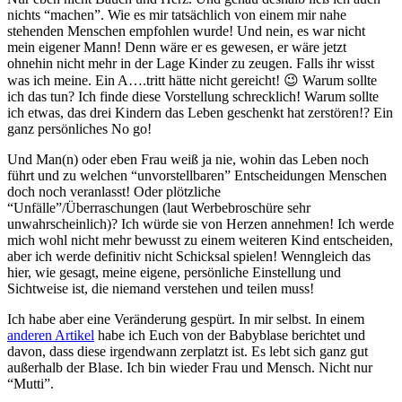
nichts “machen”. Wie es mir tatsächlich von einem mir nahe
stehenden Menschen empfohlen wurde! Und nein, es war nicht
mein eigener Mann! Denn wäre er es gewesen, er wäre jetzt
ohnehin nicht mehr in der Lage Kinder zu zeugen. Falls ihr wisst
was ich meine. Ein A….tritt hätte nicht gereicht! 😉 Warum sollte
ich das tun? Ich finde diese Vorstellung schrecklich! Warum sollte
ich etwas, das drei Kindern das Leben geschenkt hat zerstören!? Ein
ganz persönliches No go!
Und Man(n) oder eben Frau weiß ja nie, wohin das Leben noch
führt und zu welchen “unvorstellbaren” Entscheidungen Menschen
doch noch veranlasst! Oder plötzliche
“Unfälle”/Überraschungen (laut Werbebroschüre sehr
unwahrscheinlich)? Ich würde sie von Herzen annehmen! Ich werde
mich wohl nicht mehr bewusst zu einem weiteren Kind entscheiden,
aber ich werde definitiv nicht Schicksal spielen! Wenngleich das
hier, wie gesagt, meine eigene, persönliche Einstellung und
Sichtweise ist, die niemand verstehen und teilen muss!
Ich habe aber eine Veränderung gespürt. In mir selbst. In einem
anderen Artikel
habe ich Euch von der Babyblase berichtet und
davon, dass diese irgendwann zerplatzt ist. Es lebt sich ganz gut
außerhalb der Blase. Ich bin wieder Frau und Mensch. Nicht nur
“Mutti”.