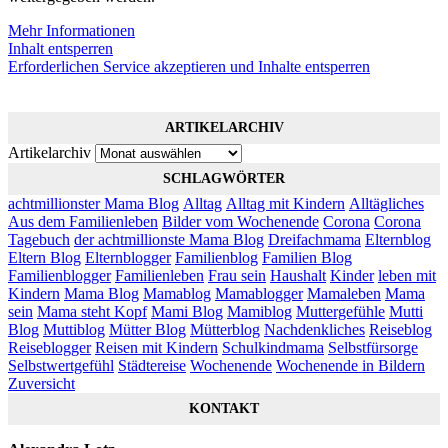
Mehr Informationen
Inhalt entsperren
Erforderlichen Service akzeptieren und Inhalte entsperren
ARTIKELARCHIV
Artikelarchiv
SCHLAGWÖRTER
achtmillionster Mama Blog
Alltag
Alltag mit Kindern
Alltägliches
Aus dem Familienleben
Bilder vom Wochenende
Corona
Corona
Tagebuch
der achtmillionste Mama Blog
Dreifachmama
Elternblog
Eltern Blog
Elternblogger
Familienblog
Familien Blog
Familienblogger
Familienleben
Frau sein
Haushalt
Kinder
leben mit
Kindern
Mama Blog
Mamablog
Mamablogger
Mamaleben
Mama
sein
Mama steht Kopf
Mami Blog
Mamiblog
Muttergefühle
Mutti
Blog
Muttiblog
Mütter Blog
Mütterblog
Nachdenkliches
Reiseblog
Reiseblogger
Reisen mit Kindern
Schulkindmama
Selbstfürsorge
Selbstwertgefühl
Städtereise
Wochenende
Wochenende in Bildern
Zuversicht
KONTAKT