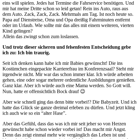
eins will spielen. Jedes hat Termine die Fahrservice benötigen. Und
mir hat meine Dritte schon so leid getan! Rein ins Auto, raus aus
dem Auto. Zack, Zack, Zack. Mehrmals am Tag. Ist noch heute so.
Papa auf Dienstreise, Oma und Opa dreißig Fahrminuten entfernt
oder im Urlaub. Wie sollte mir das alles mit einem weiteren, vierten
Kind gelingen?
Allein das zwingt schon zum loslassen.
Und trotz dieser sicheren und felsenfesten Entscheidung gebe
ich zu: Ich bin traurig.
Seit ich denken kann habe ich mir Babies gewünscht! Die ins
Kostümchen eingepackte Karrierefrau im Konferenzsaal? Steht mir
irgendwie nicht. Mir war das schon immer klar. Ich würde arbeiten
gehen, eine oder sogar mehrere ordentliche Ausbildungen genießen.
Ganz klar. Aber ich würde auch eine Mama werden. So Gott will.
Nun, hatte er offensichtlich Bock drauf 😉
Aber wie schnell ging das denn bitte vorbei!? Die Babyzeit. Und ich
hatte das Glück sie ganze dreimal erleben zu dürfen. Und jetzt kling
ich auch wie so ein “alter Hase”.
Aber das Gefühl, dass das was ich mir seit jeher so von Herzen
gewünscht habe schon wieder vorbei ist! Das macht mir Angst.
Denn das zeigt einmal mehr wie vergänglich das Leben ist und