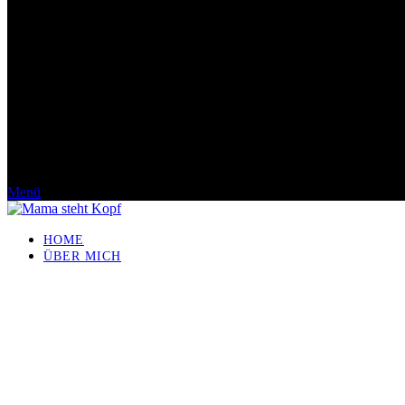
Menü
HOME
ÜBER MICH