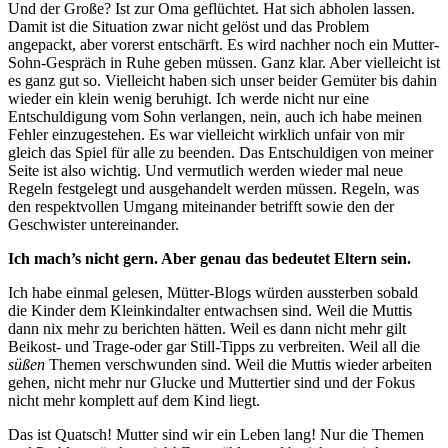
Und der Große? Ist zur Oma geflüchtet. Hat sich abholen lassen.
Damit ist die Situation zwar nicht gelöst und das Problem
angepackt, aber vorerst entschärft. Es wird nachher noch ein Mutter-
Sohn-Gespräch in Ruhe geben müssen. Ganz klar. Aber vielleicht ist
es ganz gut so. Vielleicht haben sich unser beider Gemüter bis dahin
wieder ein klein wenig beruhigt. Ich werde nicht nur eine
Entschuldigung vom Sohn verlangen, nein, auch ich habe meinen
Fehler einzugestehen. Es war vielleicht wirklich unfair von mir
gleich das Spiel für alle zu beenden. Das Entschuldigen von meiner
Seite ist also wichtig. Und vermutlich werden wieder mal neue
Regeln festgelegt und ausgehandelt werden müssen. Regeln, was
den respektvollen Umgang miteinander betrifft sowie den der
Geschwister untereinander.
Ich mach’s nicht gern. Aber genau das bedeutet Eltern sein.
Ich habe einmal gelesen, Mütter-Blogs würden aussterben sobald
die Kinder dem Kleinkindalter entwachsen sind. Weil die Muttis
dann nix mehr zu berichten hätten. Weil es dann nicht mehr gilt
Beikost- und Trage-oder gar Still-Tipps zu verbreiten. Weil all die
süßen
Themen verschwunden sind. Weil die Muttis wieder arbeiten
gehen, nicht mehr nur Glucke und Muttertier sind und der Fokus
nicht mehr komplett auf dem Kind liegt.
Das ist Quatsch! Mutter sind wir ein Leben lang! Nur die Themen