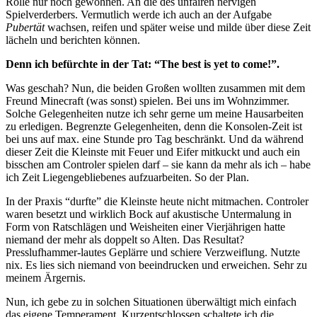
Rolle nur noch gewöhnen. An die des unfairen nervigen
Spielverderbers. Vermutlich werde ich auch an der Aufgabe
Pubertät
wachsen, reifen und später weise und milde über diese Zeit
lächeln und berichten können.
Denn ich befürchte in der Tat: “The best is yet to come!”.
Was geschah? Nun, die beiden Großen wollten zusammen mit dem
Freund Minecraft (was sonst) spielen. Bei uns im Wohnzimmer.
Solche Gelegenheiten nutze ich sehr gerne um meine Hausarbeiten
zu erledigen. Begrenzte Gelegenheiten, denn die Konsolen-Zeit ist
bei uns auf max. eine Stunde pro Tag beschränkt. Und da während
dieser Zeit die Kleinste mit Feuer und Eifer mitkuckt und auch ein
bisschen am Controler spielen darf – sie kann da mehr als ich – habe
ich Zeit Liegengebliebenes aufzuarbeiten. So der Plan.
In der Praxis “durfte” die Kleinste heute nicht mitmachen. Controler
waren besetzt und wirklich Bock auf akustische Untermalung in
Form von Ratschlägen und Weisheiten einer Vierjährigen hatte
niemand der mehr als doppelt so Alten. Das Resultat?
Presslufhammer-lautes Geplärre und schiere Verzweiflung. Nutzte
nix. Es lies sich niemand von beeindrucken und erweichen. Sehr zu
meinem Ärgernis.
Nun, ich gebe zu in solchen Situationen überwältigt mich einfach
das eigene Temperament. Kurzentschlossen schaltete ich die