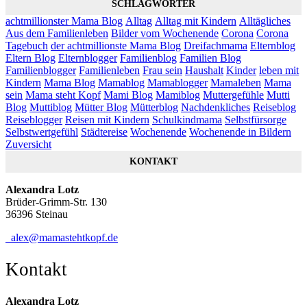
SCHLAGWÖRTER
achtmillionster Mama Blog
Alltag
Alltag mit Kindern
Alltägliches
Aus dem Familienleben
Bilder vom Wochenende
Corona
Corona
Tagebuch
der achtmillionste Mama Blog
Dreifachmama
Elternblog
Eltern Blog
Elternblogger
Familienblog
Familien Blog
Familienblogger
Familienleben
Frau sein
Haushalt
Kinder
leben mit
Kindern
Mama Blog
Mamablog
Mamablogger
Mamaleben
Mama
sein
Mama steht Kopf
Mami Blog
Mamiblog
Muttergefühle
Mutti
Blog
Muttiblog
Mütter Blog
Mütterblog
Nachdenkliches
Reiseblog
Reiseblogger
Reisen mit Kindern
Schulkindmama
Selbstfürsorge
Selbstwertgefühl
Städtereise
Wochenende
Wochenende in Bildern
Zuversicht
KONTAKT
Alexandra Lotz
Brüder-Grimm-Str. 130
36396 Steinau
alex@mamastehtkopf.de
Kontakt
Alexandra Lotz