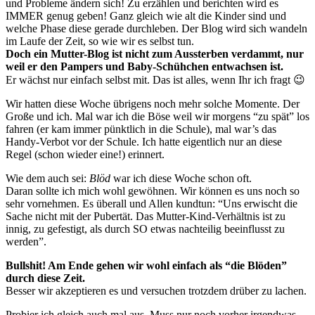
und Probleme ändern sich! Zu erzählen und berichten wird es
IMMER genug geben! Ganz gleich wie alt die Kinder sind und
welche Phase diese gerade durchleben. Der Blog wird sich wandeln
im Laufe der Zeit, so wie wir es selbst tun.
Doch ein Mutter-Blog ist nicht zum Aussterben verdammt, nur
weil er den Pampers und Baby-Schühchen entwachsen ist.
Er wächst nur einfach selbst mit. Das ist alles, wenn Ihr ich fragt 😉
Wir hatten diese Woche übrigens noch mehr solche Momente. Der
Große und ich. Mal war ich die Böse weil wir morgens “zu spät” los
fahren (er kam immer pünktlich in die Schule), mal war’s das
Handy-Verbot vor der Schule. Ich hatte eigentlich nur an diese
Regel (schon wieder eine!) erinnert.
Wie dem auch sei:
Blöd
war ich diese Woche schon oft.
Daran sollte ich mich wohl gewöhnen. Wir können es uns noch so
sehr vornehmen. Es überall und Allen kundtun: “Uns erwischt die
Sache nicht mit der Pubertät. Das Mutter-Kind-Verhältnis ist zu
innig, zu gefestigt, als durch SO etwas nachteilig beeinflusst zu
werden”.
Bullshit! Am Ende gehen wir wohl einfach als “die Blöden”
durch diese Zeit.
Besser wir akzeptieren es und versuchen trotzdem drüber zu lachen.
Probier ich gleich auch mal aus. Muss nur noch vorher irgendwas