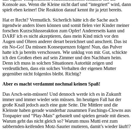
Konsole aus. Wenn die Kleine nicht darf und “integriert” wird, dann
spielt eben keiner! Die Reaktion darauf kennt ihr ja jetzt bereits.
Hat er Recht? Vermutlich. Sicherlich hätte ich die Sache auch
irgendwie anders lösen können und somit fielen vier Kinder meiner
forschen Kurzschlussreaktion zum Opfer! Andererseits kann und
DARF ich es nicht akzeptieren, dass mein Kind mich vor den
Augen und Ohren anderer derart bezeichnet und anschreit. Das ist
ein No-Go! Da müssen Konsequenzen folgen! Nun, das Pulver
hatte ich ja bereits verschossen. Wie unklug von mir. Gut, schickte
ich den Großen eben auf sein Zimmer und den Nachbarn heim.
Denn ich muss in solchen Situationen Autorität zeigen und
verdeutlichen, dass ein solches Verhalten der eigenen Mutter
gegenüber nicht folgenlos bleibt. Richtig?
Aber es macht verdammt nochmal keinen Spaß!
Das Arsch-sein-müssen! Und dennoch werde ich es in Zukunft
immer und immer wieder sein müssen. Im heutigen Fall hat der
große Knall jedoch auch eine gute Seite. Die Mittlere und die
Kleinste haben gerade wunderbar zusammen Faschings-Clowns aus
Tonpapier und “Play-Mais” gebastelt und spielen gerade mit diesen.
Warum geht das nicht gleich so? Warum muss Mutti erst zum
sabbernden-keifenden Motz-Saurier mutieren, damit’s wieder läuft!?