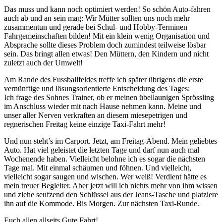
Das muss und kann noch optimiert werden! So schön Auto-fahren
auch ab und an sein mag: Wir Mütter sollten uns noch mehr
zusammentun und gerade bei Schul- und Hobby-Terminen
Fahrgemeinschaften bilden! Mit ein klein wenig Organisation und
Absprache sollte dieses Problem doch zumindest teilweise lösbar
sein. Das bringt allen etwas! Den Müttern, den Kindern und nicht
zuletzt auch der Umwelt!
Am Rande des Fussballfeldes treffe ich später übrigens die erste
vernünftige und lösungsorientierte Entscheidung des Tages:
Ich frage des Sohnes Trainer, ob er meinen übellaunigen Sprössling
im Anschluss wieder mit nach Hause nehmen kann. Meine und
unser aller Nerven verkraften an diesem miesepetrigen und
regnerischen Freitag keine einzige Taxi-Fahrt mehr!
Und nun steht’s im Carport. Jetzt, am Freitag-Abend. Mein geliebtes
Auto. Hat viel geleistet die letzten Tage und darf nun auch mal
Wochenende haben. Vielleicht belohne ich es sogar die nächsten
Tage mal. Mit einmal schäumen und föhnen. Und vielleicht,
vielleicht sogar saugen und wischen. Wer weiß! Verdient hätte es
mein treuer Begleiter. Aber jetzt will ich nichts mehr von ihm wissen
und ziehe seufzend den Schlüssel aus der Jeans-Tasche und platziere
ihn auf die Kommode. Bis Morgen. Zur nächsten Taxi-Runde.
Euch allen allseits Gute Fahrt!