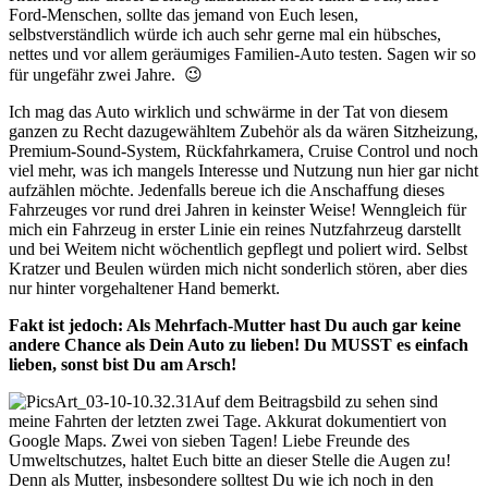
Ford-Menschen, sollte das jemand von Euch lesen,
selbstverständlich würde ich auch sehr gerne mal ein hübsches,
nettes und vor allem geräumiges Familien-Auto testen. Sagen wir so
für ungefähr zwei Jahre. 😉
Ich mag das Auto wirklich und schwärme in der Tat von diesem
ganzen zu Recht dazugewähltem Zubehör als da wären Sitzheizung,
Premium-Sound-System, Rückfahrkamera, Cruise Control und noch
viel mehr, was ich mangels Interesse und Nutzung nun hier gar nicht
aufzählen möchte. Jedenfalls bereue ich die Anschaffung dieses
Fahrzeuges vor rund drei Jahren in keinster Weise! Wenngleich für
mich ein Fahrzeug in erster Linie ein reines Nutzfahrzeug darstellt
und bei Weitem nicht wöchentlich gepflegt und poliert wird. Selbst
Kratzer und Beulen würden mich nicht sonderlich stören, aber dies
nur hinter vorgehaltener Hand bemerkt.
Fakt ist jedoch: Als Mehrfach-Mutter hast Du auch gar keine
andere Chance als Dein Auto zu lieben! Du MUSST es einfach
lieben, sonst bist Du am Arsch!
Auf dem Beitragsbild zu sehen sind
meine Fahrten der letzten zwei Tage. Akkurat dokumentiert von
Google Maps. Zwei von sieben Tagen! Liebe Freunde des
Umweltschutzes, haltet Euch bitte an dieser Stelle die Augen zu!
Denn als Mutter, insbesondere solltest Du wie ich noch in den