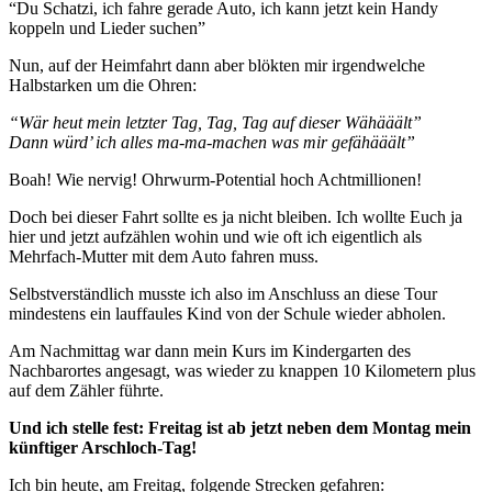
“Du Schatzi, ich fahre gerade Auto, ich kann jetzt kein Handy
koppeln und Lieder suchen”
Nun, auf der Heimfahrt dann aber blökten mir irgendwelche
Halbstarken um die Ohren:
“Wär heut mein letzter Tag, Tag, Tag auf dieser Wähääält”
Dann würd’ ich alles ma-ma-machen was mir gefähääält”
Boah! Wie nervig! Ohrwurm-Potential hoch Achtmillionen!
Doch bei dieser Fahrt sollte es ja nicht bleiben. Ich wollte Euch ja
hier und jetzt aufzählen wohin und wie oft ich eigentlich als
Mehrfach-Mutter mit dem Auto fahren muss.
Selbstverständlich musste ich also im Anschluss an diese Tour
mindestens ein lauffaules Kind von der Schule wieder abholen.
Am Nachmittag war dann mein Kurs im Kindergarten des
Nachbarortes angesagt, was wieder zu knappen 10 Kilometern plus
auf dem Zähler führte.
Und ich stelle fest: Freitag ist ab jetzt neben dem Montag mein
künftiger Arschloch-Tag!
Ich bin heute, am Freitag, folgende Strecken gefahren: