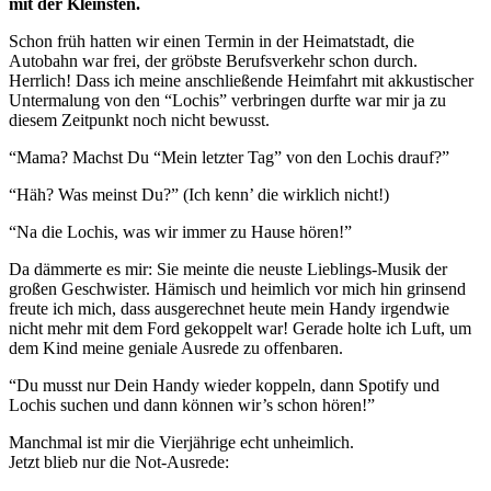
mit der Kleinsten.
Schon früh hatten wir einen Termin in der Heimatstadt, die
Autobahn war frei, der gröbste Berufsverkehr schon durch.
Herrlich! Dass ich meine anschließende Heimfahrt mit akkustischer
Untermalung von den “Lochis” verbringen durfte war mir ja zu
diesem Zeitpunkt noch nicht bewusst.
“Mama? Machst Du “Mein letzter Tag” von den Lochis drauf?”
“Häh? Was meinst Du?” (Ich kenn’ die wirklich nicht!)
“Na die Lochis, was wir immer zu Hause hören!”
Da dämmerte es mir: Sie meinte die neuste Lieblings-Musik der
großen Geschwister. Hämisch und heimlich vor mich hin grinsend
freute ich mich, dass ausgerechnet heute mein Handy irgendwie
nicht mehr mit dem Ford gekoppelt war! Gerade holte ich Luft, um
dem Kind meine geniale Ausrede zu offenbaren.
“Du musst nur Dein Handy wieder koppeln, dann Spotify und
Lochis suchen und dann können wir’s schon hören!”
Manchmal ist mir die Vierjährige echt unheimlich.
Jetzt blieb nur die Not-Ausrede: