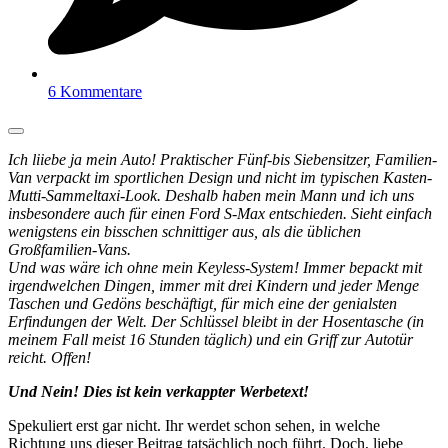
6 Kommentare
Ich liiebe ja mein Auto! Praktischer Fünf-bis Siebensitzer, Familien-
Van verpackt im sportlichen Design und nicht im typischen Kasten-
Mutti-Sammeltaxi-Look. Deshalb haben mein Mann und ich uns
insbesondere auch für einen Ford S-Max entschieden. Sieht einfach
wenigstens ein bisschen schnittiger aus, als die üblichen
Großfamilien-Vans.
Und was wäre ich ohne mein Keyless-System! Immer bepackt mit
irgendwelchen Dingen, immer mit drei Kindern und jeder Menge
Taschen und Gedöns beschäftigt, für mich eine der genialsten
Erfindungen der Welt. Der Schlüssel bleibt in der Hosentasche (in
meinem Fall meist 16 Stunden täglich) und ein Griff zur Autotür
reicht. Offen!
Und Nein! Dies ist kein verkappter Werbetext!
Spekuliert erst gar nicht. Ihr werdet schon sehen, in welche
Richtung uns dieser Beitrag tatsächlich noch führt. Doch, liebe