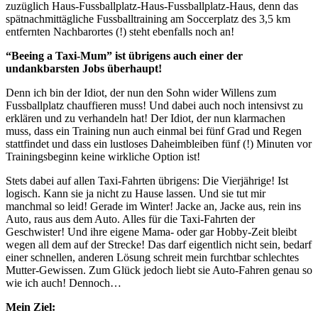
zuzüglich Haus-Fussballplatz-Haus-Fussballplatz-Haus, denn das
spätnachmittägliche Fussballtraining am Soccerplatz des 3,5 km
entfernten Nachbarortes (!) steht ebenfalls noch an!
“Beeing a Taxi-Mum” ist übrigens auch einer der
undankbarsten Jobs überhaupt!
Denn ich bin der Idiot, der nun den Sohn wider Willens zum
Fussballplatz chauffieren muss! Und dabei auch noch intensivst zu
erklären und zu verhandeln hat! Der Idiot, der nun klarmachen
muss, dass ein Training nun auch einmal bei fünf Grad und Regen
stattfindet und dass ein lustloses Daheimbleiben fünf (!) Minuten vor
Trainingsbeginn keine wirkliche Option ist!
Stets dabei auf allen Taxi-Fahrten übrigens: Die Vierjährige! Ist
logisch. Kann sie ja nicht zu Hause lassen. Und sie tut mir
manchmal so leid! Gerade im Winter! Jacke an, Jacke aus, rein ins
Auto, raus aus dem Auto. Alles für die Taxi-Fahrten der
Geschwister! Und ihre eigene Mama- oder gar Hobby-Zeit bleibt
wegen all dem auf der Strecke! Das darf eigentlich nicht sein, bedarf
einer schnellen, anderen Lösung schreit mein furchtbar schlechtes
Mutter-Gewissen. Zum Glück jedoch liebt sie Auto-Fahren genau so
wie ich auch! Dennoch…
Mein Ziel: