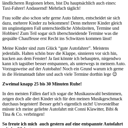
ländlicheren Regionen leben, bist Du hauptsächlich auch eines:
Taxi-Fahrer! Andauernd! Mehrfach täglich!
Frau sollte also schon sehr gerne Auto fahren, entscheidet sie sich
dazu, mehrere Kinder zu bekommen! Denn mehrere Kinder gleich
im ungünstigsten Fall unterschiedliche Abholzeiten, Termine und
Hobbies! Zum Teil sogar sich überschneidende Termine was die
gequälte Chauffeuse erst Recht ins Schwitzen kommen lässt!
Meine Kinder sind zum Glück “gute Autofahrer”. Meistens
jedenfalls. Halten schön brav die Klappe, sinnieren vor sich hin,
kucken aus dem Fenster! Ja fast könnte ich behaupten, nirgendwo
kann ich tagsüber besser entspannen, als unterwegs in meinem Auto.
Vorzugsweise auf der Autobahn! Noch ein Grund warum ich gerne
in die Heimatstadt fahre und auch viele Termine dorthin lege 😉
Zweimal knapp 25 bis 30 Minuten Ruhe!
In den meisten Fällen darf ich sogar die Musikauswahl bestimmen,
zeigen doch alle drei Kinder sich für den meinen Musikgeschmack
durchaus begeistert! Besser geht’s eigentlich nicht! Unvorstellbar
müsste ich meine geliebte Autofahrt mit Conni Klawitter, Bibi &
Tina & Co. verbringen!
So freute ich mich auch gestern auf eine entspannte Autofahrt