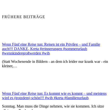
FRÜHERE BEITRÄGE
Wenn Fünf eine Reise tun: Reisen ist ein Privileg – und Familie
auch!!! DANKE, Kreta #erinnerungen #sommerurlaub
#wennkindergroßwerden #wib
(Statt Wochenende in Bildern - an dem ich leider nur krank war - ein
kleiner,…
Wenn Fünf eine Reise tun: Es kommt wie es kommt – und meistens
wird es (trotzdem) schön!!! #wib #kreta #familienurlaub
Sonntag. Man muss die Dinge nehmen, wie sie kommen. Ich sitze