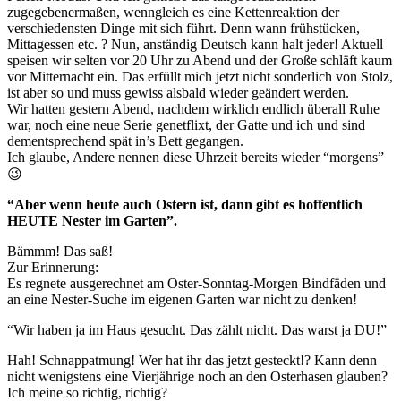
zugegebenermaßen, wenngleich es eine Kettenreaktion der
verschiedensten Dinge mit sich führt. Denn wann frühstücken,
Mittagessen etc. ? Nun, anständig Deutsch kann halt jeder! Aktuell
speisen wir selten vor 20 Uhr zu Abend und der Große schläft kaum
vor Mitternacht ein. Das erfüllt mich jetzt nicht sonderlich von Stolz,
ist aber so und muss gewiss alsbald wieder geändert werden.
Wir hatten gestern Abend, nachdem wirklich endlich überall Ruhe
war, noch eine neue Serie genetflixt, der Gatte und ich und sind
dementsprechend spät in’s Bett gegangen.
Ich glaube, Andere nennen diese Uhrzeit bereits wieder “morgens”
😉
“Aber wenn heute auch Ostern ist, dann gibt es hoffentlich
HEUTE Nester im Garten”.
Bämmm! Das saß!
Zur Erinnerung:
Es regnete ausgerechnet am Oster-Sonntag-Morgen Bindfäden und
an eine Nester-Suche im eigenen Garten war nicht zu denken!
“Wir haben ja im Haus gesucht. Das zählt nicht. Das warst ja DU!”
Hah! Schnappatmung! Wer hat ihr das jetzt gesteckt!? Kann denn
nicht wenigstens eine Vierjährige noch an den Osterhasen glauben?
Ich meine so richtig, richtig?