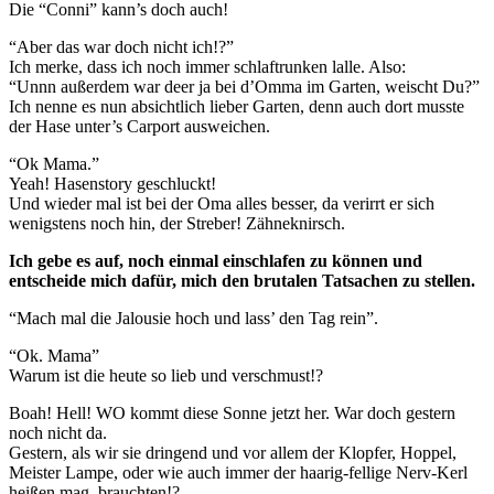
Die “Conni” kann’s doch auch!
“Aber das war doch nicht ich!?”
Ich merke, dass ich noch immer schlaftrunken lalle. Also:
“Unnn außerdem war deer ja bei d’Omma im Garten, weischt Du?”
Ich nenne es nun absichtlich lieber Garten, denn auch dort musste
der Hase unter’s Carport ausweichen.
“Ok Mama.”
Yeah! Hasenstory geschluckt!
Und wieder mal ist bei der Oma alles besser, da verirrt er sich
wenigstens noch hin, der Streber! Zähneknirsch.
Ich gebe es auf, noch einmal einschlafen zu können und
entscheide mich dafür, mich den brutalen Tatsachen zu stellen.
“Mach mal die Jalousie hoch und lass’ den Tag rein”.
“Ok. Mama”
Warum ist die heute so lieb und verschmust!?
Boah! Hell! WO kommt diese Sonne jetzt her. War doch gestern
noch nicht da.
Gestern, als wir sie dringend und vor allem der Klopfer, Hoppel,
Meister Lampe, oder wie auch immer der haarig-fellige Nerv-Kerl
heißen mag, brauchten!?