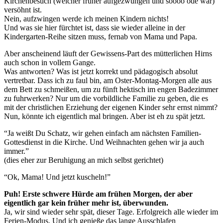
Kirchenbesuch (welcher früher aufgezwungen und soooo öde war)
versöhnt ist.
Nein, aufzwingen werde ich meinen Kindern nichts!
Und was sie hier fürchtet ist, dass sie wieder alleine in der
Kindergarten-Reihe sitzen muss, fernab von Mama und Papa.
Aber anscheinend läuft der Gewissens-Part des mütterlichen Hirns
auch schon in vollem Gange.
Was antworten? Was ist jetzt korrekt und pädagogisch absolut
vertretbar. Dass ich zu faul bin, am Oster-Montag-Morgen alle aus
dem Bett zu schmeißen, um zu fünft hektisch im engen Badezimmer
zu fuhrwerken? Nur um die vorbildliche Familie zu geben, die es
mit der christlichen Erziehung der eigenen Kinder sehr ernst nimmt?
Nun, könnte ich eigentlich mal bringen. Aber ist eh zu spät jetzt.
“Ja weißt Du Schatz, wir gehen einfach am nächsten Familien-
Gottesdienst in die Kirche. Und Weihnachten gehen wir ja auch
immer.”
(dies eher zur Beruhigung an mich selbst gerichtet)
“Ok, Mama! Und jetzt kuscheln!”
Puh! Erste schwere Hürde am frühen Morgen, der aber
eigentlich gar kein früher mehr ist, überwunden.
Ja, wir sind wieder sehr spät, dieser Tage. Erfolgreich alle wieder im
Ferien-Modus. Und ich genieße das lange Ausschlafen