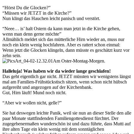
“Hörst Du die Glocken?”
“Müssen wir JETZT in die Kirche?”
Nun klingt das Hauchen leicht panisch und verstört.
“Neee… is’ halt Ostern da kann man jetzt in die Kirche gehen,
wenn man denn gerne möchte”
Allmählich meldet sich das mütterliche Hirn wieder an, muss nur
noch ein klein wenig hochfahren. Aber es rattert schon einmal:
Wenn jetzt die Glocken klingeln, dann müsste es geschätzt kurz vor
zehn sein.
Am Oster-Montag-Morgen.
Halleluja! Was haben wir da wieder lange geschlafen!
Das geht eigentlich gar nicht. JETZT müssten wir wenigstens längst
mal am Familien-Frühstückstisch sitzen, wenn schon nicht hübsch
aufgereiht und angezogen auf der Kirchenbank.
Gut, Hirn läuft! Mund noch nicht.
“Aber wir wollen nicht, gelle?”
Sie hat deswegen leichte Panik, weil sie nun an dieser Stelle den alle
paar Monate stattfindenden Familiengottesdienst fürchtet. Der
zugegebenermaßen wunderschön ist und dazu führte, dass Mutti auf
ihre alten Tage ein klein wenig mit dem sonntäglichen