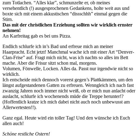
zum Totlachen. “Alles klar”, schmunzelte er, ob meines
versehentlich (!) ausgesprochenen Gedankens, holte weit aus und
boxte sich mit einem akkustischen “dissschhh” einmal gegen die
Stirn.
Das mit der christlichen Erziehung sollten wir wirklich ernster
nehmen!
An Karfreitag gab es bei uns Pizza.
Endlich schlurfe ich in’s Bad und erfreue mich an meiner
Haarpracht. Echt jetzt! Manchmal wache ich mit einer Art “Denver-
Clan-Frise” auf. Fragt mich nicht, was ich nachts so alles im Bett
mache. Aber die Frisur sitzt schon mal, morgens.
Volumen, Fönwelle, Locken. Alles da. Passt nur irgendwie nicht so
wirklich.
Ich entscheide mich dennoch vorerst gegen’s Plattkämmen, um den
längst aufgestandenen Gatten zu erfreuen. Wenngleich ich nach fast
zwanzig Jahren noch immer nicht weiß, ob er mich nun anlacht oder
auslacht, schlurfe ich wochenends müde die Treppe herunter!?
(Hoffentlich kratze ich mich dabei nicht auch noch unbewusst am
Allerwertesten!!).
Ganz egal. Heute wird ein toller Tag! Und den wünsche ich Euch
allen auch!
Schöne restliche Ostern!