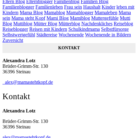
Eltern Blog
Elternblogger
Familienblog
Familien Blog
Familienblogger
Familienleben
Frau sein
Haushalt
Kinder
leben mit
Kindern
Mama Blog
Mamablog
Mamablogger
Mamaleben
Mama
sein
Mama steht Kopf
Mami Blog
Mamiblog
Muttergefühle
Mutti
Blog
Muttiblog
Mütter Blog
Mütterblog
Nachdenkliches
Reiseblog
Reiseblogger
Reisen mit Kindern
Schulkindmama
Selbstfürsorge
Selbstwertgefühl
Städtereise
Wochenende
Wochenende in Bildern
Zuversicht
KONTAKT
Alexandra Lotz
Brüder-Grimm-Str. 130
36396 Steinau
alex@mamastehtkopf.de
Kontakt
Alexandra Lotz
Brüder-Grimm-Str. 130
36396 Steinau
alex@mamastehtkopf.de