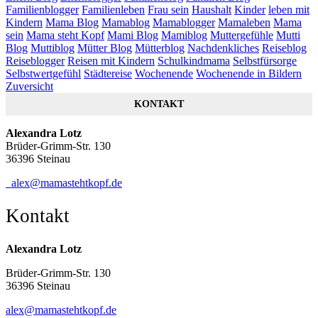
Familienblogger
Familienleben
Frau sein
Haushalt
Kinder
leben mit
Kindern
Mama Blog
Mamablog
Mamablogger
Mamaleben
Mama
sein
Mama steht Kopf
Mami Blog
Mamiblog
Muttergefühle
Mutti
Blog
Muttiblog
Mütter Blog
Mütterblog
Nachdenkliches
Reiseblog
Reiseblogger
Reisen mit Kindern
Schulkindmama
Selbstfürsorge
Selbstwertgefühl
Städtereise
Wochenende
Wochenende in Bildern
Zuversicht
KONTAKT
Alexandra Lotz
Brüder-Grimm-Str. 130
36396 Steinau
alex@mamastehtkopf.de
Kontakt
Alexandra Lotz
Brüder-Grimm-Str. 130
36396 Steinau
alex@mamastehtkopf.de