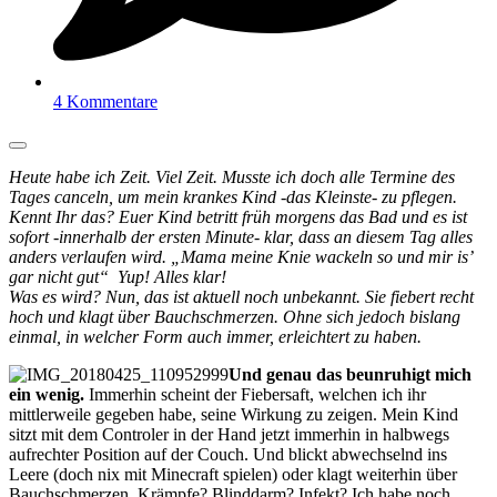
4 Kommentare
Heute habe ich Zeit. Viel Zeit. Musste ich doch alle Termine des
Tages canceln, um mein krankes Kind -das Kleinste- zu pflegen.
Kennt Ihr das? Euer Kind betritt früh morgens das Bad und es ist
sofort -innerhalb der ersten Minute- klar, dass an diesem Tag alles
anders verlaufen wird. „Mama meine Knie wackeln so und mir is’
gar nicht gut“ Yup! Alles klar!
Was es wird? Nun, das ist aktuell noch unbekannt. Sie fiebert recht
hoch und klagt über Bauchschmerzen. Ohne sich jedoch bislang
einmal, in welcher Form auch immer, erleichtert zu haben.
Und genau das beunruhigt mich
ein wenig.
Immerhin scheint der Fiebersaft, welchen ich ihr
mittlerweile gegeben habe, seine Wirkung zu zeigen. Mein Kind
sitzt mit dem Controler in der Hand jetzt immerhin in halbwegs
aufrechter Position auf der Couch. Und blickt abwechselnd ins
Leere (doch nix mit Minecraft spielen) oder klagt weiterhin über
Bauchschmerzen. Krämpfe? Blinddarm? Infekt? Ich habe noch