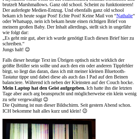
brutzelt Marshmallows. Ganz old school. Scheint zu funktionieren!
Der auferlegte Medien-Entzug. Und ebenfalls ganz old school
bekam ich heute sogar Post! Echte Post! Keine Mail von “
Nathalie
“
oder Whatsapp, nein ich bekam heute einen richtigen Brief von
meinem großen Baby. Der Inhalt allerdings, stellt sich in ungefähr
wie folgt dar:
„Es geht mir gut, aber ich wurde genötigt Euch diesen Brief hier zu
schreiben.“
Jungs halt! 😉
Falls dieser heutige Text im Übrigen optisch nicht wirklich der
größte Brüller sein sollte und auch den ein oder anderen Tippfehler
birgt, so liegt das daran, dass ich mit meiner kleinen Bluetooth-
Tastatur tippe und dabei diese als auch das I Pad auf den Beinen
balanciere. Während ich neben der Kleinsten auf der Couch hocke.
Mein Laptop hat den Geist aufgegeben.
Ich hatte ihn die letzten
Tage aber auch arg beansprucht und möglicherweise ein klein wenig
zu sehr vergewaltigt 😉
Die Quittung ist nun dieser Bildschirm. Seit gestern Abend schon.
ICH bekomme halt alles kurz und klein! 😉