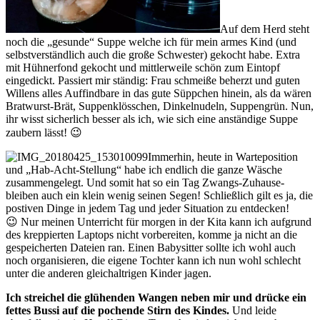
Auf dem Herd steht
noch die „gesunde“ Suppe welche ich für mein armes Kind (und
selbstverständlich auch die große Schwester) gekocht habe. Extra
mit Hühnerfond gekocht und mittlerweile schön zum Eintopf
eingedickt. Passiert mir ständig: Frau schmeiße beherzt und guten
Willens alles Auffindbare in das gute Süppchen hinein, als da wären
Bratwurst-Brät, Suppenklösschen, Dinkelnudeln, Suppengrün. Nun,
ihr wisst sicherlich besser als ich, wie sich eine anständige Suppe
zaubern lässt! 😉
Immerhin, heute in Warteposition
und „Hab-Acht-Stellung“ habe ich endlich die ganze Wäsche
zusammengelegt. Und somit hat so ein Tag Zwangs-Zuhause-
bleiben auch ein klein wenig seinen Segen! Schließlich gilt es ja, die
postiven Dinge in jedem Tag und jeder Situation zu entdecken!
😉 Nur meinen Unterricht für morgen in der Kita kann ich aufgrund
des kreppierten Laptops nicht vorbereiten, komme ja nicht an die
gespeicherten Dateien ran. Einen Babysitter sollte ich wohl auch
noch organisieren, die eigene Tochter kann ich nun wohl schlecht
unter die anderen gleichaltrigen Kinder jagen.
Ich streichel die glühenden Wangen neben mir und drücke ein
fettes Bussi auf die pochende Stirn des Kindes.
Und leide