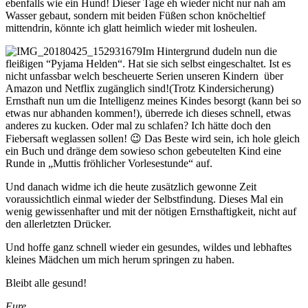
ebenfalls wie ein Hund! Dieser Tage eh wieder nicht nur nah am
Wasser gebaut, sondern mit beiden Füßen schon knöcheltief
mittendrin, könnte ich glatt heimlich wieder mit losheulen.
Im Hintergrund dudeln nun die
fleißigen “Pyjama Helden“. Hat sie sich selbst eingeschaltet. Ist es
nicht unfassbar welch bescheuerte Serien unseren Kindern über
Amazon und Netflix zugänglich sind!(Trotz Kindersicherung)
Ernsthaft nun um die Intelligenz meines Kindes besorgt (kann bei so
etwas nur abhanden kommen!), überrede ich dieses schnell, etwas
anderes zu kucken. Oder mal zu schlafen? Ich hätte doch den
Fiebersaft weglassen sollen! 😉 Das Beste wird sein, ich hole gleich
ein Buch und dränge dem sowieso schon gebeutelten Kind eine
Runde in „Muttis fröhlicher Vorlesestunde“ auf.
Und danach widme ich die heute zusätzlich gewonne Zeit
voraussichtlich einmal wieder der Selbstfindung. Dieses Mal ein
wenig gewissenhafter und mit der nötigen Ernsthaftigkeit, nicht auf
den allerletzten Drücker.
Und hoffe ganz schnell wieder ein gesundes, wildes und lebhaftes
kleines Mädchen um mich herum springen zu haben.
Bleibt alle gesund!
Eure