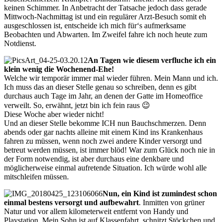
keinen Schimmer. In Anbetracht der Tatsache jedoch dass gerade
Mittwoch-Nachmittag ist und ein regulärer Arzt-Besuch somit eh
ausgeschlossen ist, entscheide ich mich für‘s aufmerksame
Beobachten und Abwarten. Im Zweifel fahre ich noch heute zum
Notdienst.
An Tagen wie diesem verfluche ich ein
klein wenig die Wochenend-Ehe!
Welche wir temporär immer mal wieder führen. Mein Mann und ich.
Ich muss das an dieser Stelle genau so schreiben, denn es gibt
durchaus auch Tage im Jahr, an denen der Gatte im Homeoffice
verweilt. So, erwähnt, jetzt bin ich fein raus 😉
Diese Woche aber wieder nicht!
Und an dieser Stelle bekomme ICH nun Bauchschmerzen. Denn
abends oder gar nachts alleine mit einem Kind ins Krankenhaus
fahren zu müssen, wenn noch zwei andere Kinder versorgt und
betreut werden müssen, ist immer blöd! War zum Glück noch nie in
der Form notwendig, ist aber durchaus eine denkbare und
möglicherweise einmal aufretende Situation. Ich würde wohl alle
mitschleifen müssen.
Nun, ein Kind ist zumindest schon
einmal bestens versorgt und aufbewahrt
. Inmitten von grüner
Natur und vor allem kilometerweit entfernt von Handy und
Playstation. Mein Sohn ist auf Klassenfahrt, schnitzt Stöckchen und