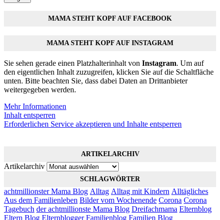
MAMA STEHT KOPF AUF FACEBOOK
MAMA STEHT KOPF AUF INSTAGRAM
Sie sehen gerade einen Platzhalterinhalt von
Instagram
. Um auf
den eigentlichen Inhalt zuzugreifen, klicken Sie auf die Schaltfläche
unten. Bitte beachten Sie, dass dabei Daten an Drittanbieter
weitergegeben werden.
Mehr Informationen
Inhalt entsperren
Erforderlichen Service akzeptieren und Inhalte entsperren
ARTIKELARCHIV
Artikelarchiv
SCHLAGWÖRTER
achtmillionster Mama Blog
Alltag
Alltag mit Kindern
Alltägliches
Aus dem Familienleben
Bilder vom Wochenende
Corona
Corona
Tagebuch
der achtmillionste Mama Blog
Dreifachmama
Elternblog
Eltern Blog
Elternblogger
Familienblog
Familien Blog