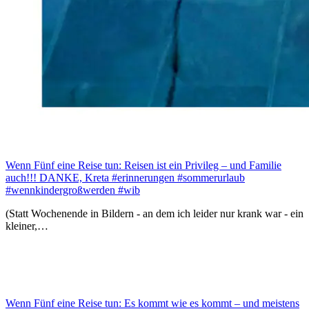
Wenn Fünf eine Reise tun: Reisen ist ein Privileg – und Familie
auch!!! DANKE, Kreta #erinnerungen #sommerurlaub
#wennkindergroßwerden #wib
(Statt Wochenende in Bildern - an dem ich leider nur krank war - ein
kleiner,…
Wenn Fünf eine Reise tun: Es kommt wie es kommt – und meistens