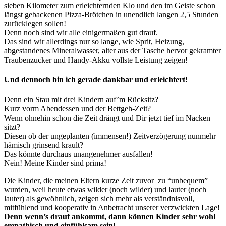
sieben Kilometer zum erleichternden Klo und den im Geiste schon
längst gebackenen Pizza-Brötchen in unendlich langen 2,5 Stunden
zurücklegen sollen!
Denn noch sind wir alle einigermaßen gut drauf.
Das sind wir allerdings nur so lange, wie Sprit, Heizung,
abgestandenes Mineralwasser, alter aus der Tasche hervor gekramter
Traubenzucker und Handy-Akku vollste Leistung zeigen!
Und dennoch bin ich gerade dankbar und erleichtert!
Denn ein Stau mit drei Kindern auf’m Rücksitz?
Kurz vorm Abendessen und der Bettgeh-Zeit?
Wenn ohnehin schon die Zeit drängt und Dir jetzt tief im Nacken
sitzt?
Diesen ob der ungeplanten (immensen!) Zeitverzögerung nunmehr
hämisch grinsend krault?
Das könnte durchaus unangenehmer ausfallen!
Nein! Meine Kinder sind prima!
Die Kinder, die meinen Eltern kurze Zeit zuvor zu “unbequem”
wurden, weil heute etwas wilder (noch wilder) und lauter (noch
lauter) als gewöhnlich, zeigen sich mehr als verständnisvoll,
mitfühlend und kooperativ in Anbetracht unserer verzwickten Lage!
Denn wenn’s drauf ankommt, dann können Kinder sehr wohl
empathisch und einfühlsam sein!