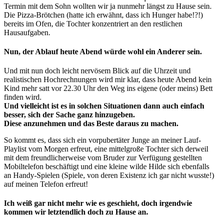
Termin mit dem Sohn wollten wir ja nunmehr längst zu Hause sein.
Die Pizza-Brötchen (hatte ich erwähnt, dass ich Hunger habe!?!)
bereits im Ofen, die Tochter konzentriert an den restlichen
Hausaufgaben.
Nun, der Ablauf heute Abend würde wohl ein Anderer sein.
Und mit nun doch leicht nervösem Blick auf die Uhrzeit und
realistischen Hochrechnungen wird mir klar, dass heute Abend kein
Kind mehr satt vor 22.30 Uhr den Weg ins eigene (oder meins) Bett
finden wird.
Und vielleicht ist es in solchen Situationen dann auch einfach
besser, sich der Sache ganz hinzugeben.
Diese anzunehmen und das Beste daraus zu machen.
So kommt es, dass sich ein vorpubertäter Junge an meiner Lauf-
Playlist vom Morgen erfreut, eine mittelgroße Tochter sich derweil
mit dem freundlicherweise vom Bruder zur Verfügung gestellten
Mobiltelefon beschäftigt und eine kleine wilde Hilde sich ebenfalls
an Handy-Spielen (Spiele, von deren Existenz ich gar nicht wusste!)
auf meinen Telefon erfreut!
Ich weiß gar nicht mehr wie es geschieht, doch irgendwie
kommen wir letztendlich doch zu Hause an.