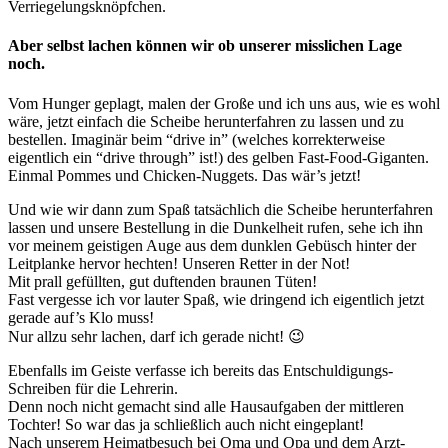
Verriegelungsknöpfchen.
Aber selbst lachen können wir ob unserer misslichen Lage
noch.
Vom Hunger geplagt, malen der Große und ich uns aus, wie es wohl
wäre, jetzt einfach die Scheibe herunterfahren zu lassen und zu
bestellen. Imaginär beim “drive in” (welches korrekterweise
eigentlich ein “drive through” ist!) des gelben Fast-Food-Giganten.
Einmal Pommes und Chicken-Nuggets. Das wär’s jetzt!
Und wie wir dann zum Spaß tatsächlich die Scheibe herunterfahren
lassen und unsere Bestellung in die Dunkelheit rufen, sehe ich ihn
vor meinem geistigen Auge aus dem dunklen Gebüsch hinter der
Leitplanke hervor hechten! Unseren Retter in der Not!
Mit prall gefüllten, gut duftenden braunen Tüten!
Fast vergesse ich vor lauter Spaß, wie dringend ich eigentlich jetzt
gerade auf’s Klo muss!
Nur allzu sehr lachen, darf ich gerade nicht! 😉
Ebenfalls im Geiste verfasse ich bereits das Entschuldigungs-
Schreiben für die Lehrerin.
Denn noch nicht gemacht sind alle Hausaufgaben der mittleren
Tochter! So war das ja schließlich auch nicht eingeplant!
Nach unserem Heimatbesuch bei Oma und Opa und dem Arzt-