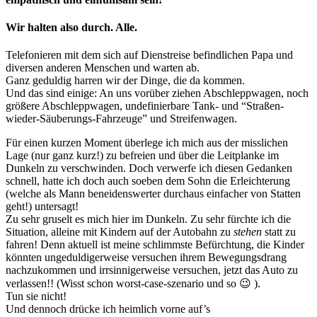
Wir halten also durch. Alle.
Telefonieren mit dem sich auf Dienstreise befindlichen Papa und
diversen anderen Menschen und warten ab.
Ganz geduldig harren wir der Dinge, die da kommen.
Und das sind einige: An uns vorüber ziehen Abschleppwagen, noch
größere Abschleppwagen, undefinierbare Tank- und “Straßen-
wieder-Säuberungs-Fahrzeuge” und Streifenwagen.
Für einen kurzen Moment überlege ich mich aus der misslichen
Lage (nur ganz kurz!) zu befreien und über die Leitplanke im
Dunkeln zu verschwinden. Doch verwerfe ich diesen Gedanken
schnell, hatte ich doch auch soeben dem Sohn die Erleichterung
(welche als Mann beneidenswerter durchaus einfacher von Statten
geht!) untersagt!
Zu sehr gruselt es mich hier im Dunkeln. Zu sehr fürchte ich die
Situation, alleine mit Kindern auf der Autobahn zu
stehen
statt zu
fahren! Denn aktuell ist meine schlimmste Befürchtung, die Kinder
könnten ungeduldigerweise versuchen ihrem Bewegungsdrang
nachzukommen und irrsinnigerweise versuchen, jetzt das Auto zu
verlassen!! (Wisst schon worst-case-szenario und so 😉 ).
Tun sie nicht!
Und dennoch drücke ich heimlich vorne auf’s