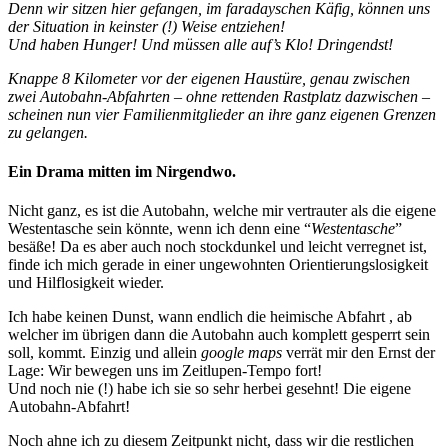
Denn wir sitzen hier gefangen, im faradayschen Käfig, können uns
der Situation in keinster (!) Weise entziehen!
Und haben Hunger! Und müssen alle auf’s Klo! Dringendst!
Knappe 8 Kilometer vor der eigenen Haustüre, genau zwischen
zwei Autobahn-Abfahrten – ohne rettenden Rastplatz dazwischen –
scheinen nun vier Familienmitglieder an ihre ganz eigenen Grenzen
zu gelangen.
Ein Drama mitten im Nirgendwo.
Nicht ganz, es ist die Autobahn, welche mir vertrauter als die eigene
Westentasche sein könnte, wenn ich denn eine “
Westentasche
”
besäße! Da es aber auch noch stockdunkel und leicht verregnet ist,
finde ich mich gerade in einer ungewohnten Orientierungslosigkeit
und Hilflosigkeit wieder.
Ich habe keinen Dunst, wann endlich die heimische Abfahrt , ab
welcher im übrigen dann die Autobahn auch komplett gesperrt sein
soll, kommt. Einzig und allein
google maps
verrät mir den Ernst der
Lage: Wir bewegen uns im Zeitlupen-Tempo fort!
Und noch nie (!) habe ich sie so sehr herbei gesehnt! Die eigene
Autobahn-Abfahrt!
Noch ahne ich zu diesem Zeitpunkt nicht, dass wir die restlichen