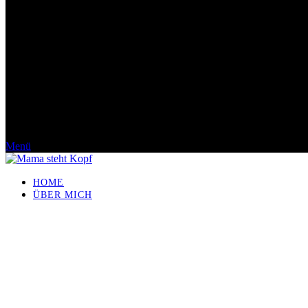
Menü
HOME
ÜBER MICH