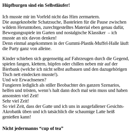
Hüpfburgen sind ein Selbstläufer!
Ich musste mir im Vorfeld nicht das Hirn zermartern.
Die ausgeknobelte Schatzsuche, Basteleien für die Pause zwischen
wildem Herumtoben, zurechtgestelltes Material eben genau dafür,
Bewegungsspiele im Garten und nostalgische Klassiker – ich
musste an nix davon denken!
Denn einmal angekommen in der Gummi-Plastik-Muffel-Halle läuft
die Party ganz von alleine.
Kinder schieben sich gegenseitig auf Fahrzeugen durch die Gegend,
spielen fangen, klettern, hüpfen oder chillen neben mir auf der
Bierbank (welche ich nicht selbst aufbauen und den dazugehörigen
Tisch nett eindecken musste!).
Und wir Erwachsenen?
Fungieren lediglich als stiller Beobachter des ganzen Szenarios,
helfen und trösten, wenn’s halt dann doch mal sein muss und haben
ansonsten viel Zeit!
Sehr viel Zeit!
So viel Zeit, dass der Gatte und ich uns in ausgefallener Gesichts-
Akrobatik üben und ich tatsächlich die schaumige Latte heiß
genießen kann!
Nicht jedermanns “cup of tea”