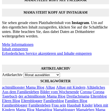
MAMA STEHT KOPF AUF FACEBOOK
MAMA STEHT KOPF AUF INSTAGRAM
Sie sehen gerade einen Platzhalterinhalt von
Instagram
. Um auf
den eigentlichen Inhalt zuzugreifen, klicken Sie auf die Schaltfläche
unten. Bitte beachten Sie, dass dabei Daten an Drittanbieter
weitergegeben werden.
Mehr Informationen
Inhalt entsperren
Erforderlichen Service akzeptieren und Inhalte entsperren
ARTIKELARCHIV
Artikelarchiv
SCHLAGWÖRTER
achtmillionster Mama Blog
Alltag
Alltag mit Kindern
Alltägliches
Aus dem Familienleben
Bilder vom Wochenende
Corona
Corona
Tagebuch
der achtmillionste Mama Blog
Dreifachmama
Elternblog
Eltern Blog
Elternblogger
Familienblog
Familien Blog
Familienblogger
Familienleben
Frau sein
Haushalt
Kinder
leben mit
Kindern
Mama Blog
Mamablog
Mamablogger
Mamaleben
Mama