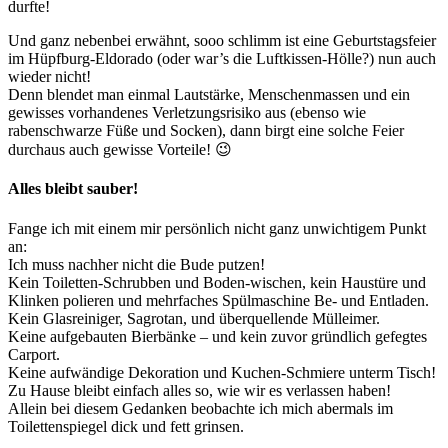
durfte!
Und ganz nebenbei erwähnt, sooo schlimm ist eine Geburtstagsfeier
im Hüpfburg-Eldorado (oder war’s die Luftkissen-Hölle?) nun auch
wieder nicht!
Denn blendet man einmal Lautstärke, Menschenmassen und ein
gewisses vorhandenes Verletzungsrisiko aus (ebenso wie
rabenschwarze Füße und Socken), dann birgt eine solche Feier
durchaus auch gewisse Vorteile! 😉
Alles bleibt sauber!
Fange ich mit einem mir persönlich nicht ganz unwichtigem Punkt
an:
Ich muss nachher nicht die Bude putzen!
Kein Toiletten-Schrubben und Boden-wischen, kein Haustüre und
Klinken polieren und mehrfaches Spülmaschine Be- und Entladen.
Kein Glasreiniger, Sagrotan, und überquellende Mülleimer.
Keine aufgebauten Bierbänke – und kein zuvor gründlich gefegtes
Carport.
Keine aufwändige Dekoration und Kuchen-Schmiere unterm Tisch!
Zu Hause bleibt einfach alles so, wie wir es verlassen haben!
Allein bei diesem Gedanken beobachte ich mich abermals im
Toilettenspiegel dick und fett grinsen.