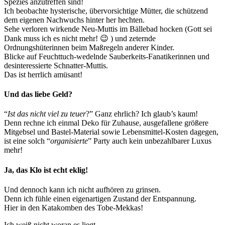
Spezies anzutreffen sind!
Ich beobachte hysterische, übervorsichtige Mütter, die schützend
dem eigenen Nachwuchs hinter her hechten.
Sehe verloren wirkende Neu-Muttis im Bällebad hocken (Gott sei
Dank muss ich es nicht mehr! 😉 ) und zeternde
Ordnungshüterinnen beim Maßregeln anderer Kinder.
Blicke auf Feuchttuch-wedelnde Sauberkeits-Fanatikerinnen und
desinteressierte Schnatter-Muttis.
Das ist herrlich amüsant!
Und das liebe Geld?
“
Ist das nicht viel zu teuer
?” Ganz ehrlich? Ich glaub’s kaum!
Denn rechne ich einmal Deko für Zuhause, ausgefallene größere
Mitgebsel und Bastel-Material sowie Lebensmittel-Kosten dagegen,
ist eine solch “
organisierte
” Party auch kein unbezahlbarer Luxus
mehr!
Ja, das Klo ist echt eklig!
Und dennoch kann ich nicht aufhören zu grinsen.
Denn ich fühle einen eigenartigen Zustand der Entspannung.
Hier in den Katakomben des Tobe-Mekkas!
Ich weiß nicht woran es liegt.