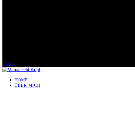
Menü
HOME
ÜBER MICH