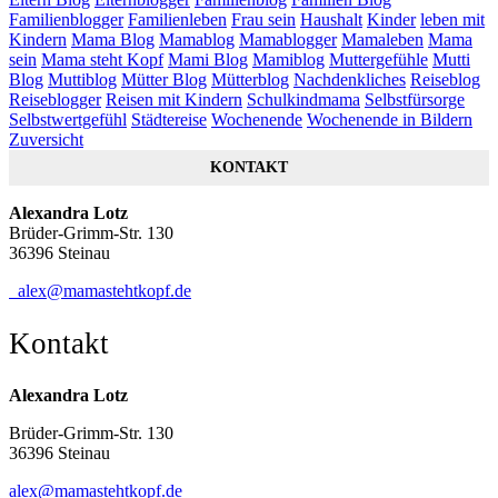
Familienblogger
Familienleben
Frau sein
Haushalt
Kinder
leben mit
Kindern
Mama Blog
Mamablog
Mamablogger
Mamaleben
Mama
sein
Mama steht Kopf
Mami Blog
Mamiblog
Muttergefühle
Mutti
Blog
Muttiblog
Mütter Blog
Mütterblog
Nachdenkliches
Reiseblog
Reiseblogger
Reisen mit Kindern
Schulkindmama
Selbstfürsorge
Selbstwertgefühl
Städtereise
Wochenende
Wochenende in Bildern
Zuversicht
KONTAKT
Alexandra Lotz
Brüder-Grimm-Str. 130
36396 Steinau
alex@mamastehtkopf.de
Kontakt
Alexandra Lotz
Brüder-Grimm-Str. 130
36396 Steinau
alex@mamastehtkopf.de