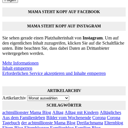
MAMA STEHT KOPF AUF FACEBOOK
MAMA STEHT KOPF AUF INSTAGRAM
Sie sehen gerade einen Platzhalterinhalt von
Instagram
. Um auf
den eigentlichen Inhalt zuzugreifen, klicken Sie auf die Schaltfläche
unten. Bitte beachten Sie, dass dabei Daten an Drittanbieter
weitergegeben werden.
Mehr Informationen
Inhalt entsperren
Erforderlichen Service akzeptieren und Inhalte entsperren
ARTIKELARCHIV
Artikelarchiv
SCHLAGWÖRTER
achtmillionster Mama Blog
Alltag
Alltag mit Kindern
Alltägliches
Aus dem Familienleben
Bilder vom Wochenende
Corona
Corona
Tagebuch
der achtmillionste Mama Blog
Dreifachmama
Elternblog
Eltern Blog
Elternblogger
Familienblog
Familien Blog