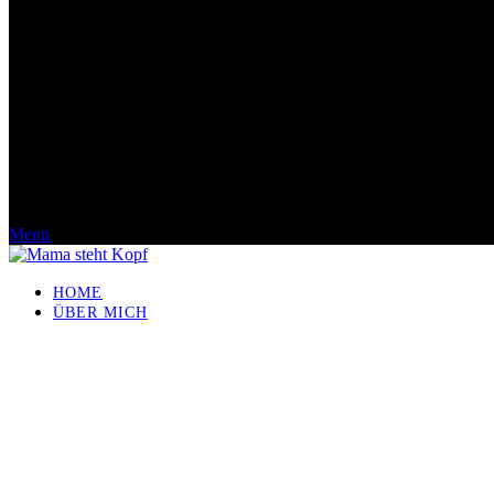
Menü
HOME
ÜBER MICH