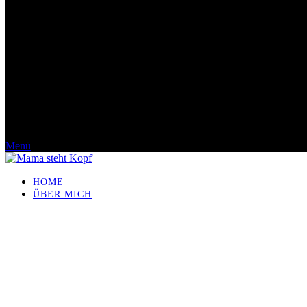
Menü
HOME
ÜBER MICH