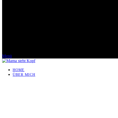
Menü
HOME
ÜBER MICH