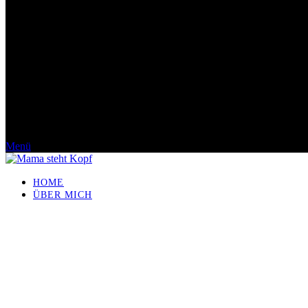
Menü
HOME
ÜBER MICH