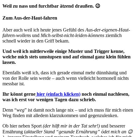
Weil zu nass und furchtbar ätzend draußen. 😉
Zum Aus-der-Haut-fahren
Aber auch weil ich heute jenes Gefühl des
Aus-der-eigenen-Haut-
fahren-wollen
s und
Mich-selbst-nicht-leiden-könnens
ziemlich
schnell wieder in den Griff bekam.
Und weil ich mittlerweile einige Muster und Trigger kenne,
welche mich stets umstupsen und auf einmal ganz klein fühlen
lassen.
Ebenfalls weiß ich, dass ich gerade einmal mehr dünnhäutig und
von der Rolle sein werde – auch wenn vielleicht hormonell nichts
messbar ist.
Ihr könnt gerne
hier (einfach klicken)
noch einmal nachlesen,
was ich erst vor wenigen Tagen dazu schrieb.
Denn “
weg
” ist damit noch lange nix – und ich muss für mich einen
Weg finden mit alledem klarzukommen und gegenzulenken.
Ob hier neben Sport
(der hilft mir in der Tat sehr!)
und besserer
Ernährung (
aktueller Stand “gesunde Ernährung” ödet mich an 😉