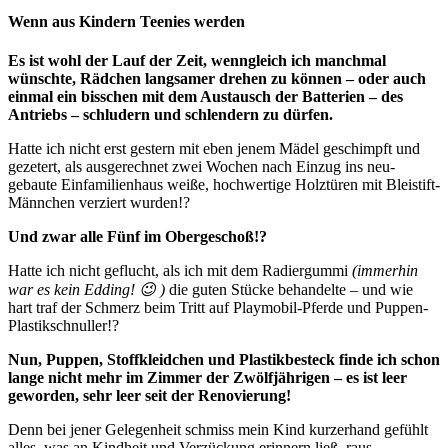
Wenn aus Kindern Teenies werden
Es ist wohl der Lauf der Zeit, wenngleich ich manchmal
wünschte, Rädchen langsamer drehen zu können – oder auch
einmal ein bisschen mit dem Austausch der Batterien – des
Antriebs – schludern und schlendern zu dürfen.
Hatte ich nicht erst gestern mit eben jenem Mädel geschimpft und
gezetert, als ausgerechnet zwei Wochen nach Einzug ins neu-
gebaute Einfamilienhaus weiße, hochwertige Holztüren mit Bleistift-
Männchen verziert wurden!?
Und zwar alle Fünf im Obergeschoß!?
Hatte ich nicht geflucht, als ich mit dem Radiergummi
(immerhin
war es kein Edding! 😉 )
die guten Stücke behandelte – und wie
hart traf der Schmerz beim Tritt auf Playmobil-Pferde und Puppen-
Plastikschnuller!?
Nun, Puppen, Stoffkleidchen und Plastikbesteck finde ich schon
lange nicht mehr im Zimmer der Zwölfjährigen – es ist leer
geworden, sehr leer seit der Renovierung!
Denn bei jener Gelegenheit schmiss mein Kind kurzerhand gefühlt
alles, was an Kindheit und Verzückung erinnern ließ, raus.