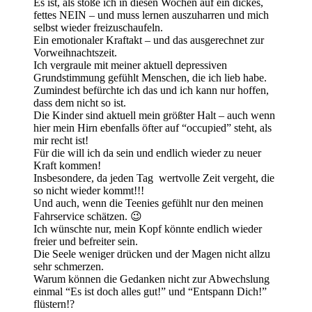
Es ist, als stoße ich in diesen Wochen auf ein dickes,
fettes NEIN – und muss lernen auszuharren und mich
selbst wieder freizuschaufeln.
Ein emotionaler Kraftakt – und das ausgerechnet zur
Vorweihnachtszeit.
Ich vergraule mit meiner aktuell depressiven
Grundstimmung gefühlt Menschen, die ich lieb habe.
Zumindest befürchte ich das und ich kann nur hoffen,
dass dem nicht so ist.
Die Kinder sind aktuell mein größter Halt – auch wenn
hier mein Hirn ebenfalls öfter auf “occupied” steht, als
mir recht ist!
Für die will ich da sein und endlich wieder zu neuer
Kraft kommen!
Insbesondere, da jeden Tag wertvolle Zeit vergeht, die
so nicht wieder kommt!!!
Und auch, wenn die Teenies gefühlt nur den meinen
Fahrservice schätzen. 😉
Ich wünschte nur, mein Kopf könnte endlich wieder
freier und befreiter sein.
Die Seele weniger drücken und der Magen nicht allzu
sehr schmerzen.
Warum können die Gedanken nicht zur Abwechslung
einmal “Es ist doch alles gut!” und “Entspann Dich!”
flüstern!?