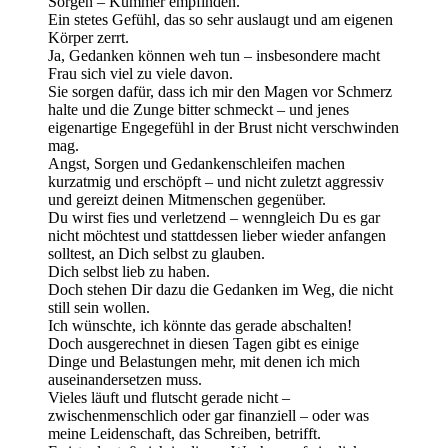
Sorgen – Kummer empfinden.
Ein stetes Gefühl, das so sehr auslaugt und am eigenen
Körper zerrt.
Ja, Gedanken können weh tun – insbesondere macht
Frau sich viel zu viele davon.
Sie sorgen dafür, dass ich mir den Magen vor Schmerz
halte und die Zunge bitter schmeckt – und jenes
eigenartige Engegefühl in der Brust nicht verschwinden
mag.
Angst, Sorgen und Gedankenschleifen machen
kurzatmig und erschöpft – und nicht zuletzt aggressiv
und gereizt deinen Mitmenschen gegenüber.
Du wirst fies und verletzend – wenngleich Du es gar
nicht möchtest und stattdessen lieber wieder anfangen
solltest, an Dich selbst zu glauben.
Dich selbst lieb zu haben.
Doch stehen Dir dazu die Gedanken im Weg, die nicht
still sein wollen.
Ich wünschte, ich könnte das gerade abschalten!
Doch ausgerechnet in diesen Tagen gibt es einige
Dinge und Belastungen mehr, mit denen ich mich
auseinandersetzen muss.
Vieles läuft und flutscht gerade nicht –
zwischenmenschlich oder gar finanziell – oder was
meine Leidenschaft, das Schreiben, betrifft.