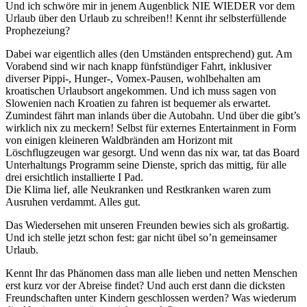
Und ich schwöre mir in jenem Augenblick NIE WIEDER vor dem
Urlaub über den Urlaub zu schreiben!! Kennt ihr selbsterfüllende
Prophezeiung?
Dabei war eigentlich alles (den Umständen entsprechend) gut. Am
Vorabend sind wir nach knapp fünfstündiger Fahrt, inklusiver
diverser Pippi-, Hunger-, Vomex-Pausen, wohlbehalten am
kroatischen Urlaubsort angekommen. Und ich muss sagen von
Slowenien nach Kroatien zu fahren ist bequemer als erwartet.
Zumindest fährt man inlands über die Autobahn. Und über die gibt’s
wirklich nix zu meckern! Selbst für externes Entertainment in Form
von einigen kleineren Waldbränden am Horizont mit
Löschflugzeugen war gesorgt. Und wenn das nix war, tat das Board
Unterhaltungs Programm seine Dienste, sprich das mittig, für alle
drei ersichtlich installierte I Pad.
Die Klima lief, alle Neukranken und Restkranken waren zum
Ausruhen verdammt. Alles gut.
Das Wiedersehen mit unseren Freunden bewies sich als großartig.
Und ich stelle jetzt schon fest: gar nicht übel so’n gemeinsamer
Urlaub.
Kennt Ihr das Phänomen dass man alle lieben und netten Menschen
erst kurz vor der Abreise findet? Und auch erst dann die dicksten
Freundschaften unter Kindern geschlossen werden? Was wiederum