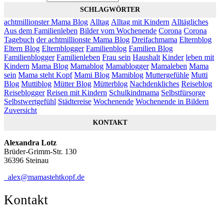
SCHLAGWÖRTER
achtmillionster Mama Blog
Alltag
Alltag mit Kindern
Alltägliches
Aus dem Familienleben
Bilder vom Wochenende
Corona
Corona
Tagebuch
der achtmillionste Mama Blog
Dreifachmama
Elternblog
Eltern Blog
Elternblogger
Familienblog
Familien Blog
Familienblogger
Familienleben
Frau sein
Haushalt
Kinder
leben mit
Kindern
Mama Blog
Mamablog
Mamablogger
Mamaleben
Mama
sein
Mama steht Kopf
Mami Blog
Mamiblog
Muttergefühle
Mutti
Blog
Muttiblog
Mütter Blog
Mütterblog
Nachdenkliches
Reiseblog
Reiseblogger
Reisen mit Kindern
Schulkindmama
Selbstfürsorge
Selbstwertgefühl
Städtereise
Wochenende
Wochenende in Bildern
Zuversicht
KONTAKT
Alexandra Lotz
Brüder-Grimm-Str. 130
36396 Steinau
alex@mamastehtkopf.de
Kontakt