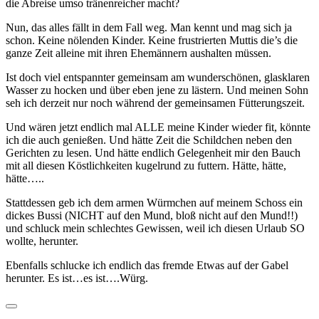
die Abreise umso tränenreicher macht?
Nun, das alles fällt in dem Fall weg. Man kennt und mag sich ja
schon. Keine nölenden Kinder. Keine frustrierten Muttis die’s die
ganze Zeit alleine mit ihren Ehemännern aushalten müssen.
Ist doch viel entspannter gemeinsam am wunderschönen, glasklaren
Wasser zu hocken und über eben jene zu lästern. Und meinen Sohn
seh ich derzeit nur noch während der gemeinsamen Fütterungszeit.
Und wären jetzt endlich mal ALLE meine Kinder wieder fit, könnte
ich die auch genießen. Und hätte Zeit die Schildchen neben den
Gerichten zu lesen. Und hätte endlich Gelegenheit mir den Bauch
mit all diesen Köstlichkeiten kugelrund zu futtern. Hätte, hätte,
hätte…..
Stattdessen geb ich dem armen Würmchen auf meinem Schoss ein
dickes Bussi (NICHT auf den Mund, bloß nicht auf den Mund!!)
und schluck mein schlechtes Gewissen, weil ich diesen Urlaub SO
wollte, herunter.
Ebenfalls schlucke ich endlich das fremde Etwas auf der Gabel
herunter. Es ist…es ist….Würg.