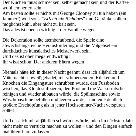
Der Kuchen muss schmecken, selbst gemacht sein und der Kaffee
wohl temperiert sein.
Am besten sollte er nichts mit George Clooney zu tun haben (ein
Jammer!) weil sonst “
ist’s na nix Richtiges
” und Getränke sollten
möglichst kühl, aber nicht zu kalt sein.
Das alles ist ebenso wichtig – der Familie wegen.
Die Dekoration sollte atemberaubend, die Spiele eine
abwechslungsreiche Herausforderung und die Mitgebsel ein
durchdachtes künstlerisches Meisterwerk sein.
Und das ist ober-mega-endwichtig!
Ihr wisst schon: Der anderen Eltern wegen!
Niemals hätte ich in dieser Nacht geahnt, dass ich alljährlich um
Mitternacht schweißgebadet, mit schmerzendem Rücken und
Knochen die Eingangstüre schrubben würde, den Fussboden
wischen, das Klo desinfizieren, den Pool und die Wasserrutsche
reinigen und wieder abbauen würde, die Spülmaschine sowie
Waschmaschine befüllen und leeren würde – und eine deutlich
größere Erschöpfung als in jener Hochsommer-Nacht verspüren
sollte!
Und dass ich mir alljährlich schwören würde, mich im nächsten Jahr
nicht mehr so verrückt machen zu wollen – und den Dingen einfach
mal ihren Lauf zu lassen!