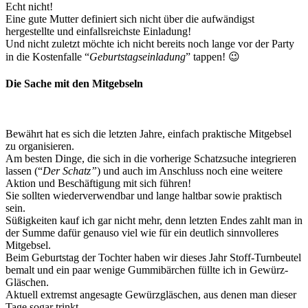
Echt nicht!
Eine gute Mutter definiert sich nicht über die aufwändigst
hergestellte und einfallsreichste Einladung!
Und nicht zuletzt möchte ich nicht bereits noch lange vor der Party
in die Kostenfalle “
Geburtstagseinladung
” tappen! 😉
Die Sache mit den Mitgebseln
Bewährt hat es sich die letzten Jahre, einfach praktische Mitgebsel
zu organisieren.
Am besten Dinge, die sich in die vorherige Schatzsuche integrieren
lassen (“
Der Schatz”
) und auch im Anschluss noch eine weitere
Aktion und Beschäftigung mit sich führen!
Sie sollten wiederverwendbar und lange haltbar sowie praktisch
sein.
Süßigkeiten kauf ich gar nicht mehr, denn letzten Endes zahlt man in
der Summe dafür genauso viel wie für ein deutlich sinnvolleres
Mitgebsel.
Beim Geburtstag der Tochter haben wir dieses Jahr Stoff-Turnbeutel
bemalt und ein paar wenige Gummibärchen füllte ich in Gewürz-
Gläschen.
Aktuell extremst angesagte Gewürzgläschen, aus denen man dieser
Tage sogar trinkt.