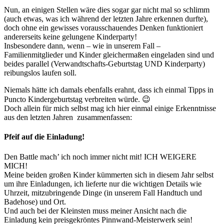
Nun, an einigen Stellen wäre dies sogar gar nicht mal so schlimm
(auch etwas, was ich während der letzten Jahre erkennen durfte),
doch ohne ein gewisses vorausschauendes Denken funktioniert
andererseits keine gelungene Kinderparty!
Insbesondere dann, wenn – wie in unserem Fall –
Familienmitglieder und Kinder gleichermaßen eingeladen sind und
beides parallel (Verwandtschafts-Geburtstag UND Kinderparty)
reibungslos laufen soll.
Niemals hätte ich damals ebenfalls erahnt, dass ich einmal Tipps in
Puncto Kindergeburtstag verbreiten würde. 😉
Doch allein für mich selbst mag ich hier einmal einige Erkenntnisse
aus den letzten Jahren zusammenfassen:
Pfeif auf die Einladung!
Den Battle mach’ ich noch immer nicht mit! ICH WEIGERE
MICH!
Meine beiden großen Kinder kümmerten sich in diesem Jahr selbst
um ihre Einladungen, ich lieferte nur die wichtigen Details wie
Uhrzeit, mitzubringende Dinge (in unserem Fall Handtuch und
Badehose) und Ort.
Und auch bei der Kleinsten muss meiner Ansicht nach die
Einladung kein preisgekröntes Pinnwand-Meisterwerk sein!