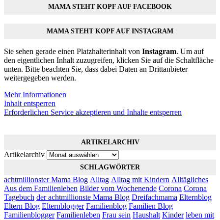
MAMA STEHT KOPF AUF FACEBOOK
MAMA STEHT KOPF AUF INSTAGRAM
Sie sehen gerade einen Platzhalterinhalt von
Instagram
. Um auf
den eigentlichen Inhalt zuzugreifen, klicken Sie auf die Schaltfläche
unten. Bitte beachten Sie, dass dabei Daten an Drittanbieter
weitergegeben werden.
Mehr Informationen
Inhalt entsperren
Erforderlichen Service akzeptieren und Inhalte entsperren
ARTIKELARCHIV
Artikelarchiv
SCHLAGWÖRTER
achtmillionster Mama Blog
Alltag
Alltag mit Kindern
Alltägliches
Aus dem Familienleben
Bilder vom Wochenende
Corona
Corona
Tagebuch
der achtmillionste Mama Blog
Dreifachmama
Elternblog
Eltern Blog
Elternblogger
Familienblog
Familien Blog
Familienblogger
Familienleben
Frau sein
Haushalt
Kinder
leben mit