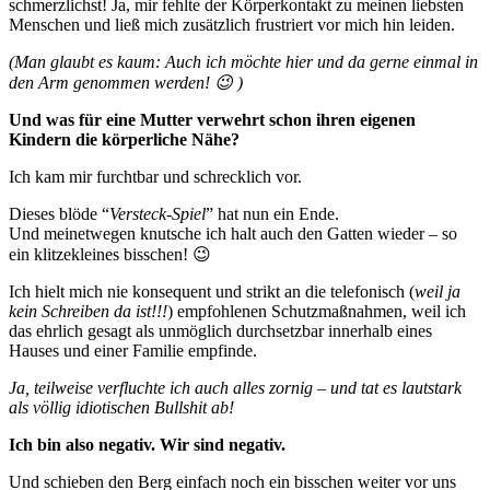
schmerzlichst! Ja, mir fehlte der Körperkontakt zu meinen liebsten
Menschen und ließ mich zusätzlich frustriert vor mich hin leiden.
(Man glaubt es kaum: Auch ich möchte hier und da gerne einmal in
den Arm genommen werden! 😉 )
Und was für eine Mutter verwehrt schon ihren eigenen
Kindern die körperliche Nähe?
Ich kam mir furchtbar und schrecklich vor.
Dieses blöde “
Versteck-Spiel
” hat nun ein Ende.
Und meinetwegen knutsche ich halt auch den Gatten wieder – so
ein klitzekleines bisschen! 😉
Ich hielt mich nie konsequent und strikt an die telefonisch (
weil ja
kein Schreiben da ist!!!
) empfohlenen Schutzmaßnahmen, weil ich
das ehrlich gesagt als unmöglich durchsetzbar innerhalb eines
Hauses und einer Familie empfinde.
Ja, teilweise verfluchte ich auch alles zornig – und tat es lautstark
als völlig idiotischen Bullshit ab!
Ich bin also negativ. Wir sind negativ.
Und schieben den Berg einfach noch ein bisschen weiter vor uns