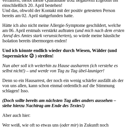
verfahren, bleibt meine Quarantäne trotz negativem Ergebnis bis
einschließlich 20. April bestehen!
Und das, obwohl der Kontakt mit der positiv getesteten Person
bereits am 02. April stattgefunden hatte.
Hätte ich also nicht meine Allergie-Symptome geschildert, welche
am 06. April erstmals verstärkt auftraten (
und mich nach dem ersten
Anruf des Amtes stark verunsicherten
), so würde meine häusliche
Isolation bereits übermorgen enden!
Und ich könnte endlich wieder durch Wiesen, Wälder (und
Supermärkte 😉 ) streifen!
Nun aber soll ich weiterhin zu Hause ausharren (ich verstehe es
selbst nicht!) – und werde von Tag zu Tag übel-launiger!
Denn so ein Hausarrest, der noch ein wenig schärfer ausfällt als der
von uns allen, kann schon einmal ordentlich auf die Stimmung
schlagen! Isso.
(Doch sollte bereits am nächsten Tag alles anders aussehen –
siehe hierzu Nachtrag am Ende des Textes!)
Aber auch hier:
Wer weiß, wie oft so etwas uns (
oder mir
) in Zukunft noch