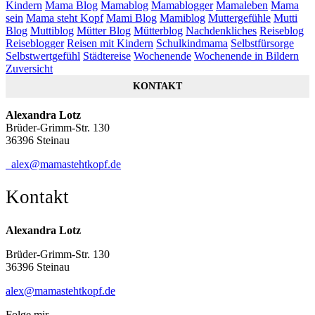
Kindern
Mama Blog
Mamablog
Mamablogger
Mamaleben
Mama
sein
Mama steht Kopf
Mami Blog
Mamiblog
Muttergefühle
Mutti
Blog
Muttiblog
Mütter Blog
Mütterblog
Nachdenkliches
Reiseblog
Reiseblogger
Reisen mit Kindern
Schulkindmama
Selbstfürsorge
Selbstwertgefühl
Städtereise
Wochenende
Wochenende in Bildern
Zuversicht
KONTAKT
Alexandra Lotz
Brüder-Grimm-Str. 130
36396 Steinau
alex@mamastehtkopf.de
Kontakt
Alexandra Lotz
Brüder-Grimm-Str. 130
36396 Steinau
alex@mamastehtkopf.de
Folge mir