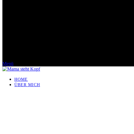
Menü
HOME
ÜBER MICH