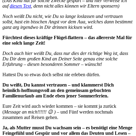
(Das Kind hat für solche Zwecke gespart – und hier verweise ich
auf
diesen Text
, denn nicht alles können wir Eltern sponsern)
Noch weißt Du nicht, wie Du so lange loslassen und vertrauen
sollst, hast ein bisschen Angst vor dem Aua, welches dann bestimmt
ganz arg irgendwo in Dir drinnen kicksen wird.
Fürchtest dieses kräftige Flügel-flattern – das allererste Mal für
eine solch lange Zeit!
Doch auch hier weißt Du, dass nur dies der richtige Weg ist, dass
Du Dir dem großen Kind an Deiner Seite genau eine solche
Erfahrung – diesen besonderen Sommer – wünscht!
Hattest Du so etwas doch selbst nie erleben dürfen.
Du weißt, Du kannst vertrauen – und klammerst Dich
heimlich-hoffnungsvoll an den gemeinsam gebuchten
Familienurlaub am Ende eben jener Sommerferien.
Eure Zeit wird auch wieder kommen – sie kommt ja zurück
(
Message an mich!!!!!! 😉 )
– und Fünf werden nochmals
zusammen auf Reisen gehen.
Ja, als Mutter musst Du wachsam sein – es benötigt eine Menge
Feingefühl und Gespür und vor allem das Deuten und Lesen –