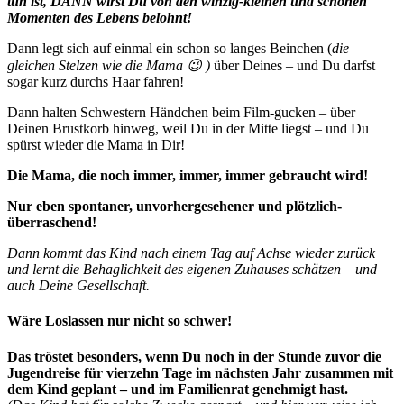
tun ist, DANN wirst Du von den winzig-kleinen und schönen
Momenten des Lebens belohnt!
Dann legt sich auf einmal ein schon so langes Beinchen (
die
gleichen Stelzen wie die Mama 😉 )
über Deines – und Du darfst
sogar kurz durchs Haar fahren!
Dann halten Schwestern Händchen beim Film-gucken – über
Deinen Brustkorb hinweg, weil Du in der Mitte liegst – und Du
spürst wieder die Mama in Dir!
Die Mama, die noch immer, immer, immer gebraucht wird!
Nur eben spontaner, unvorhergesehener und plötzlich-
überraschend!
Dann kommt das Kind nach einem Tag auf Achse wieder zurück
und lernt die Behaglichkeit des eigenen Zuhauses schätzen – und
auch Deine Gesellschaft.
Wäre Loslassen nur nicht so schwer!
Das tröstet besonders, wenn Du noch in der Stunde zuvor die
Jugendreise für vierzehn Tage im nächsten Jahr zusammen mit
dem Kind geplant – und im Familienrat genehmigt hast.