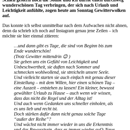
wunderschönen Tag verbringen, der sich nach Urlaub und
Leichtigkeit anfühlte, zogen heute am Sonntag Gewitterwolken
auf.
Das konnte ich selbst unmittelbar nach dem Aufwachen nicht ahnen,
denn da schrieb ich noch auf Instagram genau jene Zeilen – ich
möchte sie hier einmal zitieren:
…und dann gibt es Tage, die sind von Beginn bis zum
Ende wunderschön!
(Trotz Gewitter mittendrin 😉 )
Sie geben uns ein Gefühl von Leichtigkeit und
Unbeschwertheit, sie duften nach Sommer und
schmecken wohlwollend, sie streicheln unsere Seele.
Und vielleicht starten sie auch einfach mit genau dieser
Einstellung – mit dem Willen, hier einen schönen Tag –
eine Auszeit – entstehen zu lassen! Ein kleiner, bewusst
gewählter Urlaub zu Hause – auch wenn wir wissen,
dass das nicht die Regel und der Alltag ist!
Und auch wenn Gedanken uns schneller einholen, als
es uns lieb und recht ist.
Doch stärken dafür dann nicht genau solche Tage
“außer der Reihe”?
Und wächst nicht immer wieder in uns die Erkenntnis
und das Bewusstsein, dass es immer wieder auf’s Neue