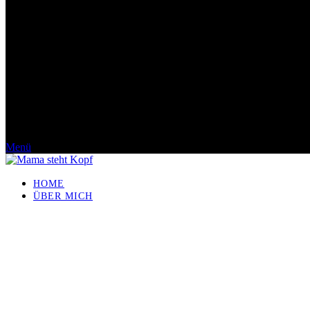
Menü
HOME
ÜBER MICH