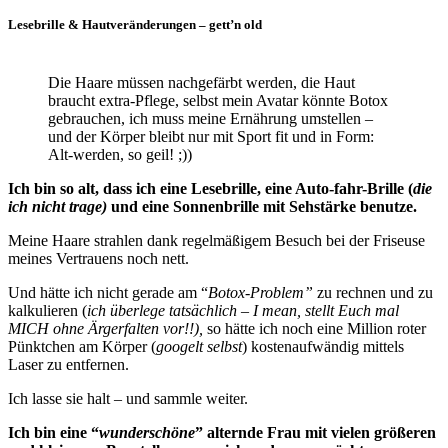
Lesebrille & Hautveränderungen – gett’n old
Die Haare müssen nachgefärbt werden, die Haut
braucht extra-Pflege, selbst mein Avatar könnte Botox
gebrauchen, ich muss meine Ernährung umstellen –
und der Körper bleibt nur mit Sport fit und in Form:
Alt-werden, so geil! ;))
Ich bin so alt, dass ich eine Lesebrille, eine Auto-fahr-Brille (
die
ich nicht trage)
und eine Sonnenbrille mit Sehstärke benutze.
Meine Haare strahlen dank regelmäßigem Besuch bei der Friseuse
meines Vertrauens noch nett.
Und hätte ich nicht gerade am “
Botox-Problem”
zu rechnen und zu
kalkulieren (
ich überlege tatsächlich – I mean, stellt Euch mal
MICH ohne Ärgerfalten vor!!),
so hätte ich noch eine Million roter
Pünktchen am Körper (
googelt selbst
) kostenaufwändig mittels
Laser zu entfernen.
Ich lasse sie halt – und sammle weiter.
Ich bin eine “
wunderschöne
” alternde Frau mit vielen größeren