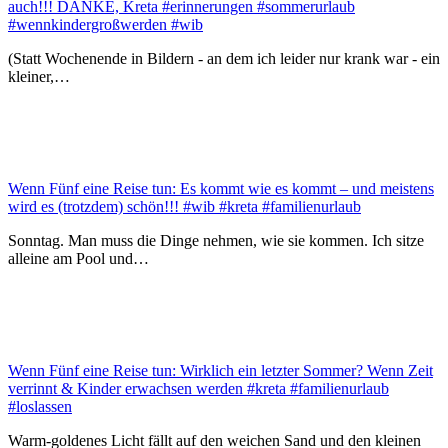
auch!!! DANKE, Kreta #erinnerungen #sommerurlaub
#wennkindergroßwerden #wib
(Statt Wochenende in Bildern - an dem ich leider nur krank war - ein
kleiner,…
Wenn Fünf eine Reise tun: Es kommt wie es kommt – und meistens
wird es (trotzdem) schön!!! #wib #kreta #familienurlaub
Sonntag. Man muss die Dinge nehmen, wie sie kommen. Ich sitze
alleine am Pool und…
Wenn Fünf eine Reise tun: Wirklich ein letzter Sommer? Wenn Zeit
verrinnt & Kinder erwachsen werden #kreta #familienurlaub
#loslassen
Warm-goldenes Licht fällt auf den weichen Sand und den kleinen