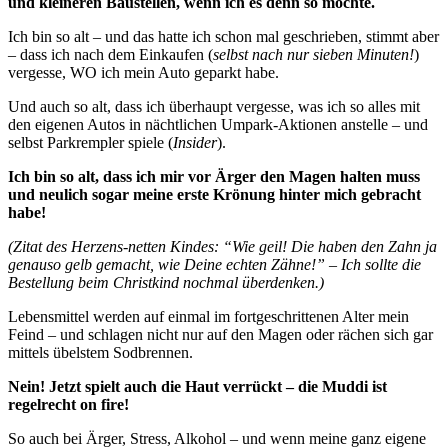
und kleineren Baustellen, wenn ich es denn so möchte.
Ich bin so alt – und das hatte ich schon mal geschrieben, stimmt aber
– dass ich nach dem Einkaufen (
selbst nach nur sieben Minuten!
)
vergesse, WO ich mein Auto geparkt habe.
Und auch so alt, dass ich überhaupt vergesse, was ich so alles mit
den eigenen Autos in nächtlichen Umpark-Aktionen anstelle – und
selbst Parkrempler spiele (
Insider
).
Ich bin so alt, dass ich mir vor Ärger den Magen halten muss
und neulich sogar meine erste Krönung hinter mich gebracht
habe!
(Zitat des Herzens-netten Kindes: “Wie geil! Die haben den Zahn ja
genauso gelb gemacht, wie Deine echten Zähne!” – Ich sollte die
Bestellung beim Christkind nochmal überdenken.)
Lebensmittel werden auf einmal im fortgeschrittenen Alter mein
Feind – und schlagen nicht nur auf den Magen oder rächen sich gar
mittels übelstem Sodbrennen.
Nein! Jetzt spielt auch die Haut verrückt – die Muddi ist
regelrecht on fire!
So auch bei Ärger, Stress, Alkohol – und wenn meine ganz eigene