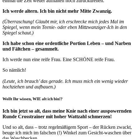
einmal die Zeit weder aufhalten noch zurückdrehen.
Ich werde altern. Ich bin nicht mehr Mitte Zwanzig.
(Überraschung! Glaubt mir, ich erschrecke mich jedes Mal im
Spiegel, wenn mein Teenie- oder eben Mittzwanziger-Ich in den
Spiegel schaut.)
Ich habe schon eine ordentliche Portion Leben – und Narben
und Fältchen – gesammelt.
Ich werde nun eine reife Frau. Eine SCHÖNE reife Frau.
So nämlich!
(Leute, ich brauch’ das gerade. Ich muss mich ein wenig wieder
hochziehen und aufbauen.)
Wollt Ihr wissen, WIE alt ich bin!?
Ich bin jetzt so alt, dass meine Knie nach einer auspowernden
Runde Crosstrainer mit hoher Wattzahl schmerzen!
Und so alt, dass – trotz regelmäßigem Sport – der Rücken zwackt,
beuge ich mich im falschen (!) Winkel zum Gesicht-waschen über
das Waschbecken.