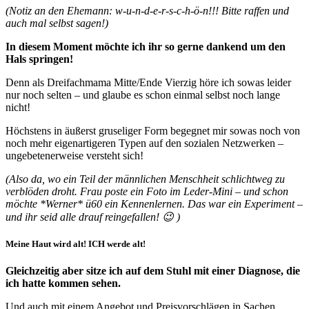
(Notiz an den Ehemann: w-u-n-d-e-r-s-c-h-ö-n!!! Bitte raffen und
auch mal selbst sagen!)
In diesem Moment möchte ich ihr so gerne dankend um den
Hals springen!
Denn als Dreifachmama Mitte/Ende Vierzig höre ich sowas leider
nur noch selten – und glaube es schon einmal selbst noch lange
nicht!
Höchstens in äußerst gruseliger Form begegnet mir sowas noch von
noch mehr eigenartigeren Typen auf den sozialen Netzwerken –
ungebetenerweise versteht sich!
(Also da, wo ein Teil der männlichen Menschheit schlichtweg zu
verblöden droht. Frau poste ein Foto im Leder-Mini – und schon
möchte *Werner* ü60 ein Kennenlernen. Das war ein Experiment –
und ihr seid alle drauf reingefallen! 😉 )
Meine Haut wird alt! ICH werde alt!
Gleichzeitig aber sitze ich auf dem Stuhl mit einer Diagnose, die
ich hatte kommen sehen.
Und auch mit einem Angebot und Preisvorschlägen in Sachen