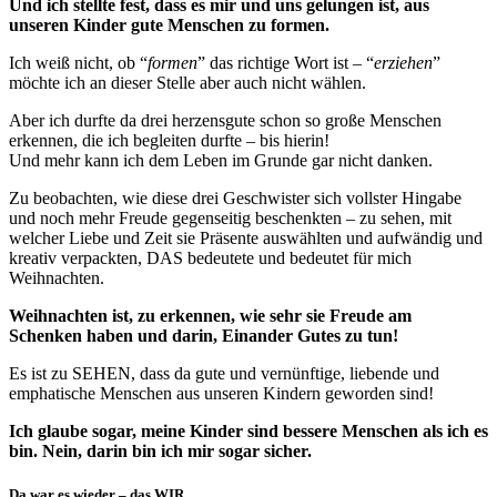
Und ich stellte fest, dass es mir und uns gelungen ist, aus
unseren Kinder gute Menschen zu formen.
Ich weiß nicht, ob “
formen
” das richtige Wort ist – “
erziehen
”
möchte ich an dieser Stelle aber auch nicht wählen.
Aber ich durfte da drei herzensgute schon so große Menschen
erkennen, die ich begleiten durfte – bis hierin!
Und mehr kann ich dem Leben im Grunde gar nicht danken.
Zu beobachten, wie diese drei Geschwister sich vollster Hingabe
und noch mehr Freude gegenseitig beschenkten – zu sehen, mit
welcher Liebe und Zeit sie Präsente auswählten und aufwändig und
kreativ verpackten, DAS bedeutete und bedeutet für mich
Weihnachten.
Weihnachten ist, zu erkennen, wie sehr sie Freude am
Schenken haben und darin, Einander Gutes zu tun!
Es ist zu SEHEN, dass da gute und vernünftige, liebende und
emphatische Menschen aus unseren Kindern geworden sind!
Ich glaube sogar, meine Kinder sind bessere Menschen als ich es
bin. Nein, darin bin ich mir sogar sicher.
Da war es wieder – das WIR