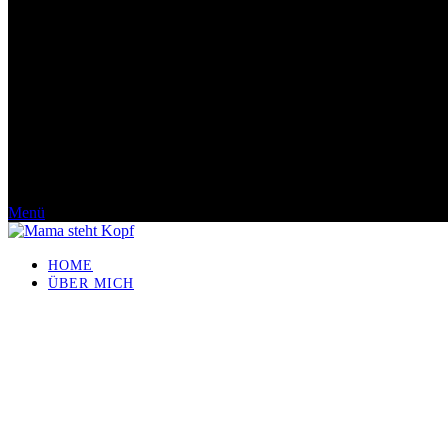
Menü
HOME
ÜBER MICH