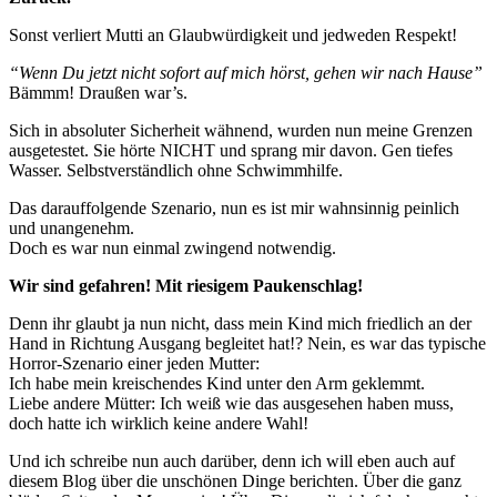
Sonst verliert Mutti an Glaubwürdigkeit und jedweden Respekt!
“Wenn Du jetzt nicht sofort auf mich hörst, gehen wir nach Hause”
Bämmm! Draußen war’s.
Sich in absoluter Sicherheit wähnend, wurden nun meine Grenzen
ausgetestet. Sie hörte NICHT und sprang mir davon. Gen tiefes
Wasser. Selbstverständlich ohne Schwimmhilfe.
Das darauffolgende Szenario, nun es ist mir wahnsinnig peinlich
und unangenehm.
Doch es war nun einmal zwingend notwendig.
Wir sind gefahren! Mit riesigem Paukenschlag!
Denn ihr glaubt ja nun nicht, dass mein Kind mich friedlich an der
Hand in Richtung Ausgang begleitet hat!? Nein, es war das typische
Horror-Szenario einer jeden Mutter:
Ich habe mein kreischendes Kind unter den Arm geklemmt.
Liebe andere Mütter: Ich weiß wie das ausgesehen haben muss,
doch hatte ich wirklich keine andere Wahl!
Und ich schreibe nun auch darüber, denn ich will eben auch auf
diesem Blog über die unschönen Dinge berichten. Über die ganz