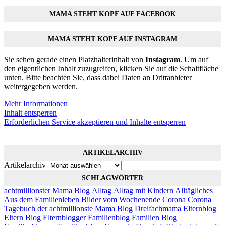
MAMA STEHT KOPF AUF FACEBOOK
MAMA STEHT KOPF AUF INSTAGRAM
Sie sehen gerade einen Platzhalterinhalt von
Instagram
. Um auf
den eigentlichen Inhalt zuzugreifen, klicken Sie auf die Schaltfläche
unten. Bitte beachten Sie, dass dabei Daten an Drittanbieter
weitergegeben werden.
Mehr Informationen
Inhalt entsperren
Erforderlichen Service akzeptieren und Inhalte entsperren
ARTIKELARCHIV
Artikelarchiv
SCHLAGWÖRTER
achtmillionster Mama Blog
Alltag
Alltag mit Kindern
Alltägliches
Aus dem Familienleben
Bilder vom Wochenende
Corona
Corona
Tagebuch
der achtmillionste Mama Blog
Dreifachmama
Elternblog
Eltern Blog
Elternblogger
Familienblog
Familien Blog