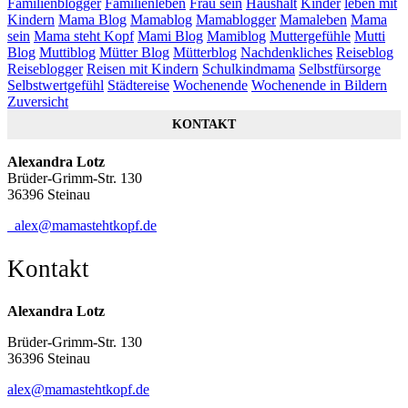
Familienblogger
Familienleben
Frau sein
Haushalt
Kinder
leben mit
Kindern
Mama Blog
Mamablog
Mamablogger
Mamaleben
Mama
sein
Mama steht Kopf
Mami Blog
Mamiblog
Muttergefühle
Mutti
Blog
Muttiblog
Mütter Blog
Mütterblog
Nachdenkliches
Reiseblog
Reiseblogger
Reisen mit Kindern
Schulkindmama
Selbstfürsorge
Selbstwertgefühl
Städtereise
Wochenende
Wochenende in Bildern
Zuversicht
KONTAKT
Alexandra Lotz
Brüder-Grimm-Str. 130
36396 Steinau
alex@mamastehtkopf.de
Kontakt
Alexandra Lotz
Brüder-Grimm-Str. 130
36396 Steinau
alex@mamastehtkopf.de