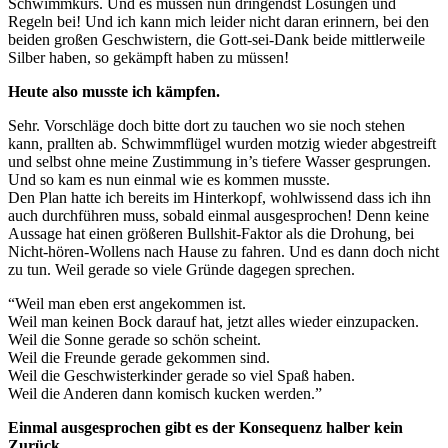
Schwimmkurs. Und es müssen nun dringendst Lösungen und
Regeln bei! Und ich kann mich leider nicht daran erinnern, bei den
beiden großen Geschwistern, die Gott-sei-Dank beide mittlerweile
Silber haben, so gekämpft haben zu müssen!
Heute also musste ich kämpfen.
Sehr. Vorschläge doch bitte dort zu tauchen wo sie noch stehen
kann, prallten ab. Schwimmflügel wurden motzig wieder abgestreift
und selbst ohne meine Zustimmung in’s tiefere Wasser gesprungen.
Und so kam es nun einmal wie es kommen musste.
Den Plan hatte ich bereits im Hinterkopf, wohlwissend dass ich ihn
auch durchführen muss, sobald einmal ausgesprochen! Denn keine
Aussage hat einen größeren Bullshit-Faktor als die Drohung, bei
Nicht-hören-Wollens nach Hause zu fahren. Und es dann doch nicht
zu tun. Weil gerade so viele Gründe dagegen sprechen.
“Weil man eben erst angekommen ist.
Weil man keinen Bock darauf hat, jetzt alles wieder einzupacken.
Weil die Sonne gerade so schön scheint.
Weil die Freunde gerade gekommen sind.
Weil die Geschwisterkinder gerade so viel Spaß haben.
Weil die Anderen dann komisch kucken werden.”
Einmal ausgesprochen gibt es der Konsequenz halber kein
Zurück.