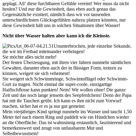
geplagt. All’ diese furchtbaren Gefühle vereint! Wer muss da nicht
heulen? Und nur die Gewissheit, dass eben auch genau das
Gegensätzliche existiert, nämlich dass wir vor tausenden
unterschiedlichsten Glücksgefühlen nahezu platzen könnten, nur
diese Gewissheit hält uns in solchen Situationen über Wasser!
Nicht über Wasser halten aber kann ich die Kleinste.
Ununterbrochen, jede einzelne Sekunde,
die wir im Freibad miteinander verbringen!
Sie möchte alles nicht mehr!
Der festen Überzeugung, mit ihren vier Jahren nunmehr sämtlichen
Gewalten, darunter eben auch der in flüssiger Form, trotzen zu
können, weigert sie sich vehement!
Sie weigert sich Schwimmringe, Schwimmflügel oder Schwimm-
Gurt zu tragen. Nicht einmal die super-coole, einzigartige
Haifischflosse kann punkten! Nein! Wir wollen ohne! Die ganze
Zeit und das noch lange jenseits des Seepferdchens! Denn der Papa
hat mit ihr Tauchen geübt. Ich kann es ihm nicht zum Vorwurf
machen, sicher hat er es ja nur gut gemeint:
Mein vierjähriges Kind springt nunmehr ins Wasser und taucht 1,50
Meter tief nach einem Ring und paddelt wie ein Hündchen wieder
an die Oberfläche. Das ist wahnsinnig erstaunlich, faszinierend und
bemerkenswert und zeugt von unfassbarem Mut und
Selbstbewusstsein!