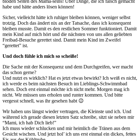
blöden Seiten des Mama-seins! Über Dinge, die ich falsch gemacht
habe und hätte anders lösen können!
Sicher, vielleicht hätte ich ruhiger bleiben können, weniger selbst
trotzig. Doch das ändert nix an der Tatsache, dass ich konsequent
bleiben musste. Damit es den restlichen Sommer funktioniert. Damit
mein Kind auf mich hört und die nächsten von uns allen geliebten
Freibad-Besuche gerettet sind. Damit mein Kind im Zweifel
“gerettet” ist.
Und doch fühle ich mich so scheiße!
Die Sache mit der Konsequenz und dem Durchgreifen, wer macht
das schon gerne?
Und nutzt es wirklich? Hat es jetzt etwas bewirkt? Ich weiß es nicht,
ich werde es beim nächsten Besuch im Lieblings-Schwimmbad
sehen. Doch erst einmal möchte ich nicht mehr. Morgen mag ich
nicht. Wir müssen uns erholen und runter kommen. Und bitte
vergesst schnell, was ihr gesehen habt 😉
Wir haben uns längst wieder vertragen, die Kleinste und ich. Und
während ich gerade diesen letzten Satz schreibe, sitzt sie neben mir
“Mami, ich hab Dich lieb!”
Ich muss wieder schlucken und mir heimlich die Tränen aus dem
Gesicht wischen. Und jetzt hol’ ich uns erst einmal ein dickes, fettes
Eis aus der Kühltruhe.