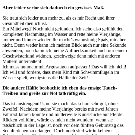
Aber leider verlor sich dadurch ein gewisses Maß.
Sie traut sich leider nun mehr zu, als es mir Recht und ihrer
Gesundheit dienlich ist.
Ein Mittelweg? Noch nicht gefunden. Ich stehe also gefühlt den
kompletten Nachmittag im Wasser und rette meine Vierjährige,
immer und immer wieder. Ihr macht’s wahnsinnig Spaß, mir aber
nicht. Denn weder kann ich meinen Blick auch nur eine Sekunde
abwenden, noch kann ich meine Aufmerksamkeit auch nur einem
Geschwisterkind widmen, geschweige denn mich mit anderen
Müttern unterhalten!
Ich muss nunmehr mit Argusaugen aufpassen! Das will ich nicht!
Ich will und fordere, dass mein Kind mit Schwimmflügeln im
Wasser spielt, wenigstens die Hälfte der Zeit!
Die andere Hälfte beobachte ich eben das emsige Tauch-
Treiben und greife zur Not tatkräftig ein.
Das ist anstrengend! Und sie macht das schon sehr gut, ohne
Zweifel! Nachdem meine Vierjährige bereits mit zwei Jahren
Fahrrad-fahren konnte und mittlerweile Kunststücke auf Pferde-
Rücken vollführt, würde es mich nicht wundern, wenn sie
tatsächlich in der Lage ist, noch vor dem fünften Geburtstag das
Seepferdchen zu erlangen. Doch noch sind wir in keinem