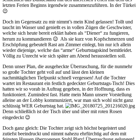
letzten Ferien Beginns irgendwie zusammenzuführen. In der Türkei
😉
Doch im Gegensatz zu mir nimmt’s mein Kind gelassen! Tollt und
taucht im Wasser und genießt es in vollen Zügen die Geschwister,
welche sich heute bereit erklärt haben als “Diener“ zu fungieren,
herum zu kommandieren 😉 Als sie kurz von Kopfschmerzen und
Erschöpfung gebeutelt Rast am Zimmer einlegt, bin nur ich allein
wieder diejenige, welche das “arme“ Geburtstagskind bemitleidet.
Völlig zu Unrecht wie sich später am Abend herausstellen soll.
Denn unser Plan, die ausgeheckte Überraschung, für die nunmehr
so große Tochter geht voll auf und lässt den kleinen
nachmittäglichen Tiefpunkt schnell vergessen! Auf die Tochter
wartet im Restaurant ein festlich gedeckter Geburtstags-Tisch! Dies
hatten wir so vorab in Auftrag gegeben, in der Hoffnung, dass es
funktioniert. Zumindest fast. Hatte mein Mann unsere Vorstellung
alleine an der Lobby kommuniziert, war man sich wohl nicht ganz
schlüssig WER Geburtstag hat.
Denn schließlich ist der Tisch über und über mit roten Rosen
eingedeckt 😉
Doch ganz gleich: Die Tochter zeigt sich höchst begeistert und
zutiefst beeindruckt und nimmt nahezu ehrfürchtig auf dem mit
feinsten Hussen überzogenen Stuhl Platz! Überraschung gelungen!