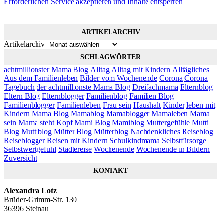
Erforderlichen Service akzeptieren und Inhalte entsperren
ARTIKELARCHIV
Artikelarchiv
SCHLAGWÖRTER
achtmillionster Mama Blog
Alltag
Alltag mit Kindern
Alltägliches
Aus dem Familienleben
Bilder vom Wochenende
Corona
Corona
Tagebuch
der achtmillionste Mama Blog
Dreifachmama
Elternblog
Eltern Blog
Elternblogger
Familienblog
Familien Blog
Familienblogger
Familienleben
Frau sein
Haushalt
Kinder
leben mit
Kindern
Mama Blog
Mamablog
Mamablogger
Mamaleben
Mama
sein
Mama steht Kopf
Mami Blog
Mamiblog
Muttergefühle
Mutti
Blog
Muttiblog
Mütter Blog
Mütterblog
Nachdenkliches
Reiseblog
Reiseblogger
Reisen mit Kindern
Schulkindmama
Selbstfürsorge
Selbstwertgefühl
Städtereise
Wochenende
Wochenende in Bildern
Zuversicht
KONTAKT
Alexandra Lotz
Brüder-Grimm-Str. 130
36396 Steinau