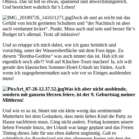
Ottawa. Das ist toll so etwas, spannend und abwechslungsreich.
Und bereichert wahrlich für’s Leben!
Doch ab und an reicht mir das
Gefühl von leicht geröteten Schultern und “der Nachtisch ist aber
auch verdammt lecker“. Punkt. Muss auch mal sein und besser für’s
Budget ist’s allemal. Trotz all inklusive!
Und so ertappe ich mich dabei, wie ich ganz heimlich und
vorsichtig, unter der Wasseroberfläche mit dem Fuss tippe. Zu
diesem “Bomba-Gedöns“ was auch immer das ist. Hab ich sie
eigentlich noch alle?! Voll auf Klischee-Touri machen! Ja, ich will
gerade den klassischen Sommer-Hotel-Urlaub im Süden. Auch
wenn ich zugegebenermaßen nach wie vor so Einiges ausblenden
muss!
Was ich aber nicht ausblende,
sondern mit ganzem Herzen feiere, ist der 9. Geburtstag meiner
Mittleren!
Und wie es so ist, blutet mir ein klein wenig das sentimentale
Mutterherz bei dem Gedanken, dass mein liebes Kind die Party zu
Hause nachfeiern muss. Ging nicht anders. Freitag kommen unsere
lieben Freunde hinzu, der Urlaub war lange geplant und das Ferien
Timing dieses Jahr für uns eben äußerst ungünstig. Galt es
schließlich das Bundesland mit den allerersten Ferien mit dem des