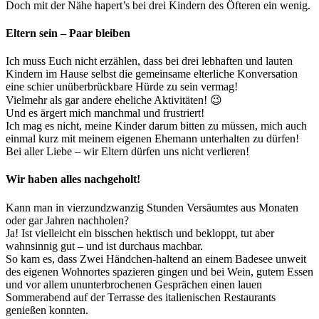
Doch mit der Nähe hapert’s bei drei Kindern des Öfteren ein wenig.
Eltern sein – Paar bleiben
Ich muss Euch nicht erzählen, dass bei drei lebhaften und lauten
Kindern im Hause selbst die gemeinsame elterliche Konversation
eine schier unüberbrückbare Hürde zu sein vermag!
Vielmehr als gar andere eheliche Aktivitäten! 😉
Und es ärgert mich manchmal und frustriert!
Ich mag es nicht, meine Kinder darum bitten zu müssen, mich auch
einmal kurz mit meinem eigenen Ehemann unterhalten zu dürfen!
Bei aller Liebe – wir Eltern dürfen uns nicht verlieren!
Wir haben alles nachgeholt!
Kann man in vierzundzwanzig Stunden Versäumtes aus Monaten
oder gar Jahren nachholen?
Ja! Ist vielleicht ein bisschen hektisch und bekloppt, tut aber
wahnsinnig gut – und ist durchaus machbar.
So kam es, dass Zwei Händchen-haltend an einem Badesee unweit
des eigenen Wohnortes spazieren gingen und bei Wein, gutem Essen
und vor allem ununterbrochenen Gesprächen einen lauen
Sommerabend auf der Terrasse des italienischen Restaurants
genießen konnten.