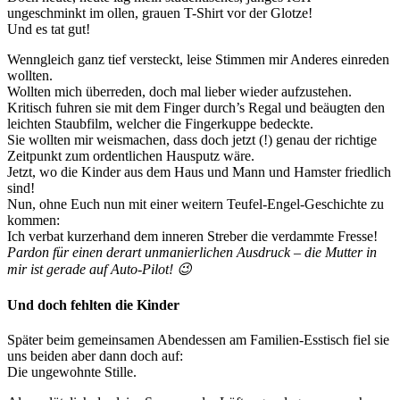
ungeschminkt im ollen, grauen T-Shirt vor der Glotze!
Und es tat gut!
Wenngleich ganz tief versteckt, leise Stimmen mir Anderes einreden
wollten.
Wollten mich überreden, doch mal lieber wieder aufzustehen.
Kritisch fuhren sie mit dem Finger durch’s Regal und beäugten den
leichten Staubfilm, welcher die Fingerkuppe bedeckte.
Sie wollten mir weismachen, dass doch jetzt (!) genau der richtige
Zeitpunkt zum ordentlichen Hausputz wäre.
Jetzt, wo die Kinder aus dem Haus und Mann und Hamster friedlich
sind!
Nun, ohne Euch nun mit einer weitern Teufel-Engel-Geschichte zu
kommen:
Ich verbat kurzerhand dem inneren Streber die verdammte Fresse!
Pardon für einen derart unmanierlichen Ausdruck – die Mutter in
mir ist gerade auf Auto-Pilot! 😉
Und doch fehlten die Kinder
Später beim gemeinsamen Abendessen am Familien-Esstisch fiel sie
uns beiden aber dann doch auf:
Die ungewohnte Stille.