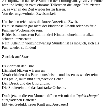
Als urplötzlich das leise Summen der Lüftungsanlage zu vernehmen
war und lediglich zwei einsame Tellerchen die lange Tafel zierten.
Ja, es war an der Zeit wieder los zu lassen.
Von der ungewohnten Zweisamkeit.
Uns beiden reicht stets die kurze Auszeit zu Zweit.
Es
muss
nämlich gar nicht der kinderlose Urlaub oder das freie
Pärchen-Wochenende sein.
Beides ist in unserem Fall mit drei Kindern ohnehin nur allzu
schwer umzusetzen.
Nein! Allein in vierzundzwanzig Stunden ist es möglich, sich als
Paar wieder zu finden!
Zurück auf Start
Es klopft an der Türe.
Lächelnd blicken wir uns an.
Verabschieden das Paar in uns leise – und lassen es wieder rein:
Das pralle, laute und aufgeweckte Leben.
Den Dreck und die Unordnung.
Die Streiterein und das lautstarke Geheule.
Doch jetzt in diesem Moment öffnen wir mit den “
quick-charge
”
aufgeladenen Batterien.
Mit viel Geduld, neuer Kraft und Ausdauer!