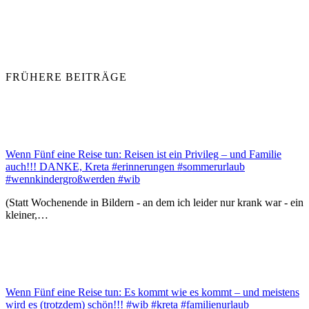
FRÜHERE BEITRÄGE
Wenn Fünf eine Reise tun: Reisen ist ein Privileg – und Familie
auch!!! DANKE, Kreta #erinnerungen #sommerurlaub
#wennkindergroßwerden #wib
(Statt Wochenende in Bildern - an dem ich leider nur krank war - ein
kleiner,…
Wenn Fünf eine Reise tun: Es kommt wie es kommt – und meistens
wird es (trotzdem) schön!!! #wib #kreta #familienurlaub