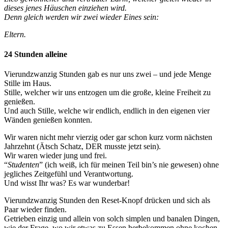
dieses jenes Häuschen einziehen wird.
Denn gleich werden wir zwei wieder Eines sein:
Eltern.
24 Stunden alleine
Vierundzwanzig Stunden gab es nur uns zwei – und jede Menge
Stille im Haus.
Stille, welcher wir uns entzogen um die große, kleine Freiheit zu
genießen.
Und auch Stille, welche wir endlich, endlich in den eigenen vier
Wänden genießen konnten.
Wir waren nicht mehr vierzig oder gar schon kurz vorm nächsten
Jahrzehnt (Ätsch Schatz, DER musste jetzt sein).
Wir waren wieder jung und frei.
“
Studenten
” (ich weiß, ich für meinen Teil bin’s nie gewesen) ohne
jegliches Zeitgefühl und Verantwortung.
Und wisst Ihr was? Es war wunderbar!
Vierundzwanzig Stunden den Reset-Knopf drücken und sich als
Paar wieder finden.
Getrieben einzig und allein von solch simplen und banalen Dingen,
wie der Frage, wo wir etwas zu Essen herbekommen ohne kochen