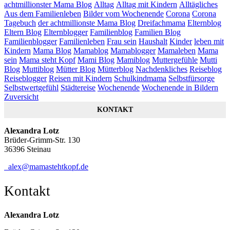
achtmillionster Mama Blog
Alltag
Alltag mit Kindern
Alltägliches
Aus dem Familienleben
Bilder vom Wochenende
Corona
Corona
Tagebuch
der achtmillionste Mama Blog
Dreifachmama
Elternblog
Eltern Blog
Elternblogger
Familienblog
Familien Blog
Familienblogger
Familienleben
Frau sein
Haushalt
Kinder
leben mit
Kindern
Mama Blog
Mamablog
Mamablogger
Mamaleben
Mama
sein
Mama steht Kopf
Mami Blog
Mamiblog
Muttergefühle
Mutti
Blog
Muttiblog
Mütter Blog
Mütterblog
Nachdenkliches
Reiseblog
Reiseblogger
Reisen mit Kindern
Schulkindmama
Selbstfürsorge
Selbstwertgefühl
Städtereise
Wochenende
Wochenende in Bildern
Zuversicht
KONTAKT
Alexandra Lotz
Brüder-Grimm-Str. 130
36396 Steinau
alex@mamastehtkopf.de
Kontakt
Alexandra Lotz