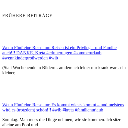
FRÜHERE BEITRÄGE
Wenn Fünf eine Reise tun: Reisen ist ein Privileg – und Familie
auch!!! DANKE, Kreta #erinnerungen #sommerurlaub
#wennkindergroßwerden #wib
(Statt Wochenende in Bildern - an dem ich leider nur krank war - ein
kleiner,…
Wenn Fünf eine Reise tun: Es kommt wie es kommt – und meistens
wird es (trotzdem) schön!!! #wib #kreta #familienurlaub
Sonntag. Man muss die Dinge nehmen, wie sie kommen. Ich sitze
alleine am Pool und…