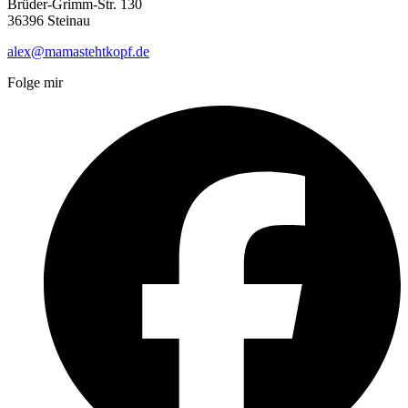
Brüder-Grimm-Str. 130
36396 Steinau
alex@mamastehtkopf.de
Folge mir