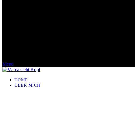
Menü
HOME
ÜBER MICH