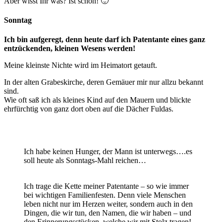
Aber wisst Ihr was? Ist schön! 🙂
Sonntag
Ich bin aufgeregt, denn heute darf ich Patentante eines ganz
entzückenden, kleinen Wesens werden!
Meine kleinste Nichte wird im Heimatort getauft.
In der alten Grabeskirche, deren Gemäuer mir nur allzu bekannt
sind.
Wie oft saß ich als kleines Kind auf den Mauern und blickte
ehrfürchtig von ganz dort oben auf die Dächer Fuldas.
Ich habe keinen Hunger, der Mann ist unterwegs….es
soll heute als Sonntags-Mahl reichen…
Ich trage die Kette meiner Patentante – so wie immer
bei wichtigen Familienfesten. Denn viele Menschen
leben nicht nur im Herzen weiter, sondern auch in den
Dingen, die wir tun, den Namen, die wir haben – und
den Erinnerungsstücken, welche wir mit Stolz tragen!