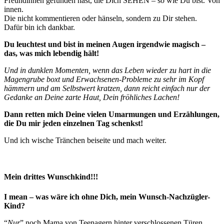
Freundinnen gefunden hast, die Dich SEHEN – so wie Du bist. Von
innen.
Die nicht kommentieren oder hänseln, sondern zu Dir stehen.
Dafür bin ich dankbar.
Du leuchtest und bist in meinen Augen irgendwie magisch –
das, was mich lebendig hält!
Und in dunklen Momenten, wenn das Leben wieder zu hart in die
Magengrube boxt und Erwachsenen-Probleme zu sehr im Kopf
hämmern und am Selbstwert kratzen, dann reicht einfach nur der
Gedanke an Deine zarte Haut, Dein fröhliches Lachen!
Dann retten mich Deine vielen Umarmungen und Erzählungen,
die Du mir jeden einzelnen Tag schenkst!
Und ich wische Tränchen beiseite und mach weiter.
Mein drittes Wunschkind!!!
I mean – was wäre ich ohne Dich, mein Wunsch-Nachzügler-
Kind?
“
Nur
” noch Mama von Teenagern hinter verschlossenen Türen.