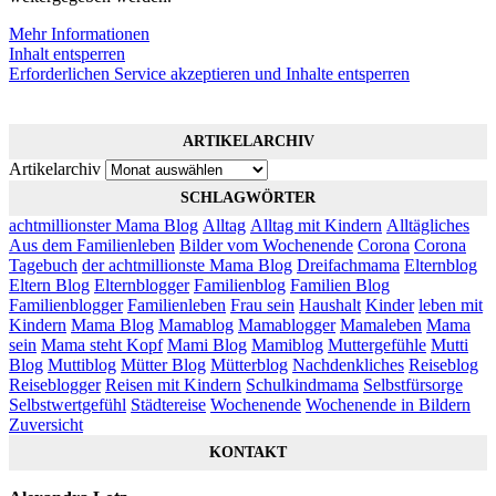
Mehr Informationen
Inhalt entsperren
Erforderlichen Service akzeptieren und Inhalte entsperren
ARTIKELARCHIV
Artikelarchiv
SCHLAGWÖRTER
achtmillionster Mama Blog
Alltag
Alltag mit Kindern
Alltägliches
Aus dem Familienleben
Bilder vom Wochenende
Corona
Corona
Tagebuch
der achtmillionste Mama Blog
Dreifachmama
Elternblog
Eltern Blog
Elternblogger
Familienblog
Familien Blog
Familienblogger
Familienleben
Frau sein
Haushalt
Kinder
leben mit
Kindern
Mama Blog
Mamablog
Mamablogger
Mamaleben
Mama
sein
Mama steht Kopf
Mami Blog
Mamiblog
Muttergefühle
Mutti
Blog
Muttiblog
Mütter Blog
Mütterblog
Nachdenkliches
Reiseblog
Reiseblogger
Reisen mit Kindern
Schulkindmama
Selbstfürsorge
Selbstwertgefühl
Städtereise
Wochenende
Wochenende in Bildern
Zuversicht
KONTAKT