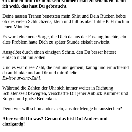
zu können und Dir in diesem Moment Halt zu schenken, denn
ich weiß, das hast Du gebraucht.
Deine nassen Tränen benetzten mein Shirt und Dein Rücken bebte
ob des vielen Schluchzens, klein und hilflos aber fühlte ICH mich in
jenen Minuten.
Es war keine neue Sorge, die Dich da aus der Fassung brachte, ein
altes Problem hatte Dich zu später Stunde eiskalt erwischt.
Ausgelöst durch einen einzigen Schritt, den Du besser hättest
einfach nicht tun sollen.
Und es war diese Zahl, die hart und gemein, kantig und ernüchternd
da aufblinkte und an Dir und mir rüttelte.
Es-ist-nur-eine-Zahl.
Während die Zahlen der Uhr sich immer weiter in Richtung
Schlafenszeit bewegten, verschaffte Dir jener Anblick Kummer und
Sorgen und große Bedenken.
Denn wer will schon anders sein, aus der Menge herausstechen?
Aber weißt Du was? Genau das bist Du! Anders und
einzigartig!