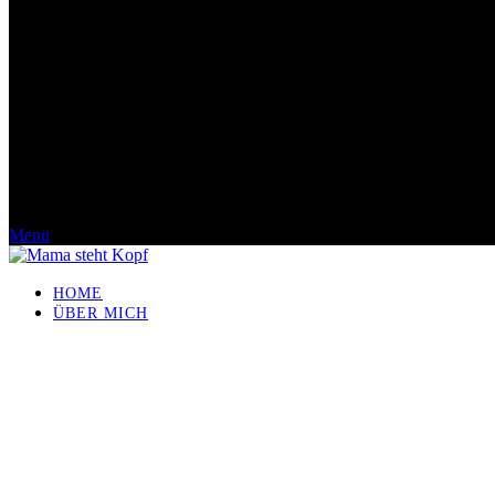
Menü
HOME
ÜBER MICH