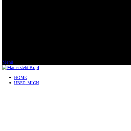
Menü
HOME
ÜBER MICH