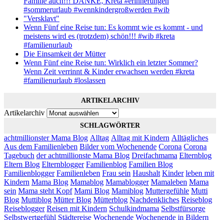
Familie auch!!! DANKE, Kreta #erinnerungen
#sommerurlaub #wennkindergroßwerden #wib
"Versklavt"
Wenn Fünf eine Reise tun: Es kommt wie es kommt - und
meistens wird es (trotzdem) schön!!! #wib #kreta
#familienurlaub
Die Einsamkeit der Mütter
Wenn Fünf eine Reise tun: Wirklich ein letzter Sommer?
Wenn Zeit verrinnt & Kinder erwachsen werden #kreta
#familienurlaub #loslassen
ARTIKELARCHIV
Artikelarchiv
SCHLAGWÖRTER
achtmillionster Mama Blog
Alltag
Alltag mit Kindern
Alltägliches
Aus dem Familienleben
Bilder vom Wochenende
Corona
Corona
Tagebuch
der achtmillionste Mama Blog
Dreifachmama
Elternblog
Eltern Blog
Elternblogger
Familienblog
Familien Blog
Familienblogger
Familienleben
Frau sein
Haushalt
Kinder
leben mit
Kindern
Mama Blog
Mamablog
Mamablogger
Mamaleben
Mama
sein
Mama steht Kopf
Mami Blog
Mamiblog
Muttergefühle
Mutti
Blog
Muttiblog
Mütter Blog
Mütterblog
Nachdenkliches
Reiseblog
Reiseblogger
Reisen mit Kindern
Schulkindmama
Selbstfürsorge
Selbstwertgefühl
Städtereise
Wochenende
Wochenende in Bildern