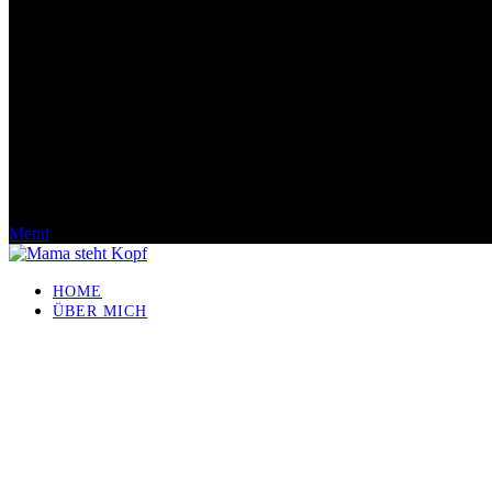
Menü
HOME
ÜBER MICH